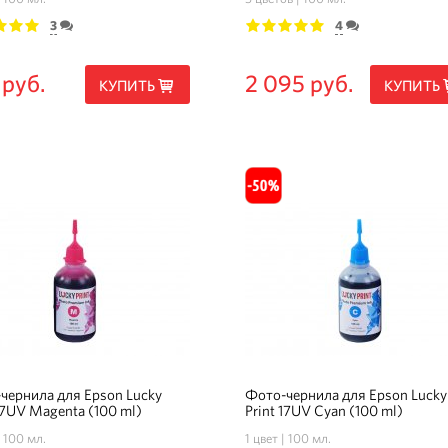
3
4
3
4
5
1
2
3
4
5
 руб.
2 095 руб.
КУПИТЬ
КУПИТЬ
чернила для Epson Lucky
Фото-чернила для Epson Lucky
 17UV Magenta (100 ml)
Print 17UV Cyan (100 ml)
100 мл.
1 цвет
100 мл.