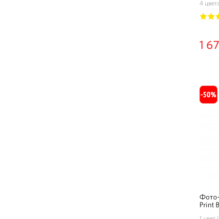
4 цвет
1
2
1 6
Фото-
Print 
1 цвет