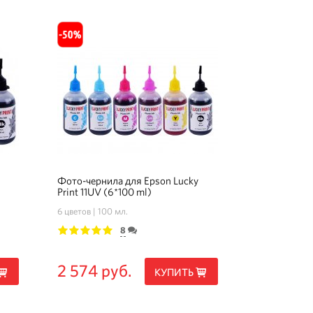
Фото-чернила для Epson Lucky
Print 11UV (6*100 ml)
6 цветов
100 мл.
8
1
2
3
4
5
2 574 руб.
КУПИТЬ