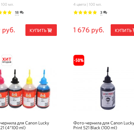
100 мл.
4 цвета
100 мл.
18
3
3
4
5
1
2
3
4
5
 руб.
1 676 руб.
КУПИТЬ
КУПИТЬ
чернила для Canon Lucky
Фото-чернила для Canon Luck
521 (4*100 ml)
Print 521 Black (100 ml)