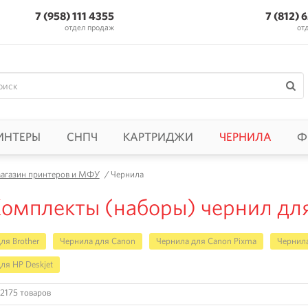
7 (958) 111 4355
7 (812) 
отдел продаж
от
ИНТЕРЫ
СНПЧ
КАРТРИДЖИ
ЧЕРНИЛА
Ф
агазин принтеров и МФУ
/
Чернила
омплекты (наборы) чернил дл
ля Brother
Чернила для Canon
Чернила для Canon Pixma
Чернила
ля HP Deskjet
2175 товаров