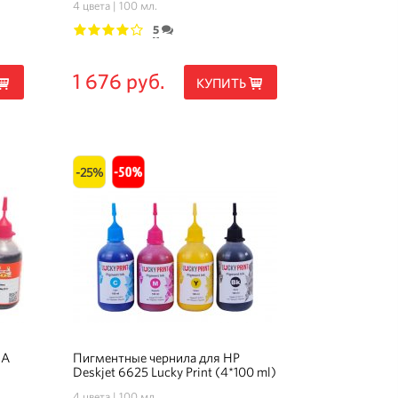
4 цвета
100 мл.
5
1
2
3
4
5
1 676 руб.
КУПИТЬ
-25%
MA
Пигментные чернила для HP
Deskjet 6625 Lucky Print (4*100 ml)
4 цвета
100 мл.