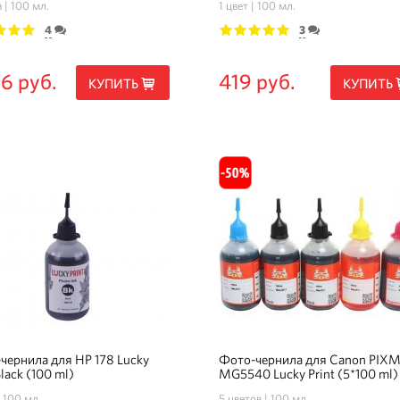
а
100 мл.
1 цвет
100 мл.
4
3
3
4
5
1
2
3
4
5
76 руб.
419 руб.
КУПИТЬ
КУПИТЬ
чернила для HP 178 Lucky
Фото-чернила для Canon PIX
Black (100 ml)
MG5540 Lucky Print (5*100 ml)
100 мл.
5 цветов
100 мл.