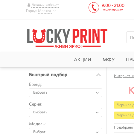
Личный кабинет
9:00 - 21:00
отдел продаж
Город:
Москва
АКЦИИ
МФУ
ПР
Быстрый подбор
Интернет-м
Бренд:
К
Выбрать
Серия:
Чернила д
Выбрать
Чернила д
Модель:
Подобрано 
Выбрать