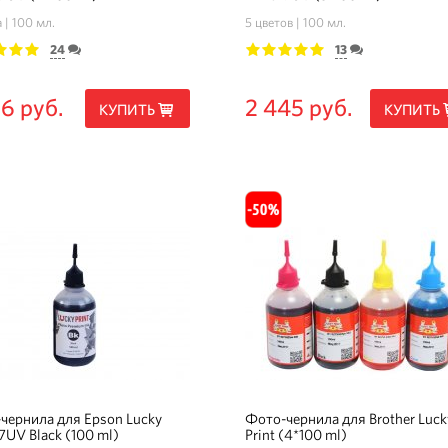
а
100 мл.
5 цветов
100 мл.
24
13
3
4
5
1
2
3
4
5
56 руб.
2 445 руб.
КУПИТЬ
КУПИТЬ
чернила для Epson Lucky
Фото-чернила для Brother Luck
17UV Black (100 ml)
Print (4*100 ml)