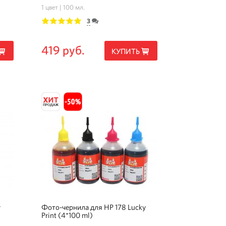
1 цвет
100 мл.
3
1
2
3
4
5
419 руб.
КУПИТЬ
y
Фото-чернила для HP 178 Lucky
Print (4*100 ml)