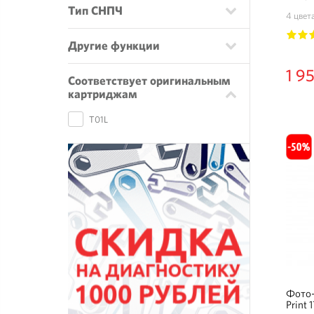
Тип СНПЧ
4 цвет
Другие функции
1
2
1 9
Соответствует оригинальным
картриджам
T01L
Фото-
Print 