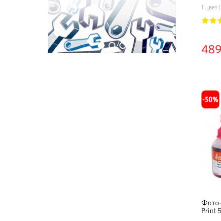
1 цвет
1
2
489
Фото-
Print 