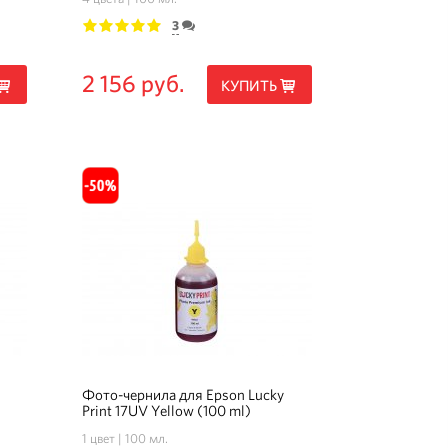
3
1
2
3
4
5
2 156 руб.
КУПИТЬ
Фото-чернила для Epson Lucky
Print 17UV Yellow (100 ml)
1 цвет
100 мл.