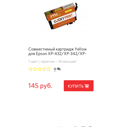
Совместимый картридж Yellow
для Epson XP-432/XP-342/XP-
442/XP-352 (T29XL)
1 цвет
гарантия - 18 месяцев*
0
1
2
3
4
5
145 руб.
КУПИТЬ