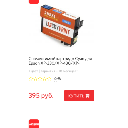
Совместимый картридж Cyan для
Epson XP-330/XP-430/XP-
434/XP-340/XP-440 (T288XL)
1 цвет
гарантия - 18 месяцев*
0
1
2
3
4
5
395 руб.
КУПИТЬ