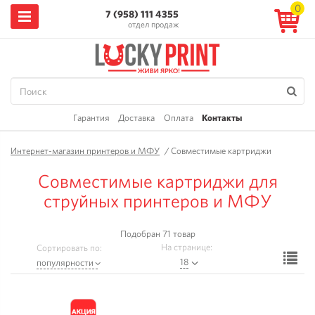
0
7 (958) 111 4355
отдел продаж
Гарантия
Доставка
Оплата
Контакты
Интернет-магазин принтеров и МФУ
/
Совместимые картриджи
Совместимые картриджи для
струйных принтеров и МФУ
Подобран 71 товар
На странице:
Сортировать по:
Ф
18
популярности