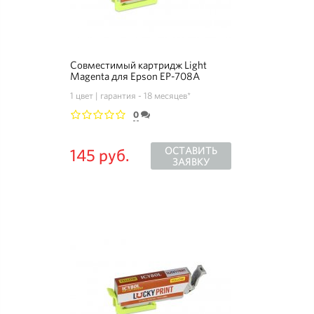
Совместимый картридж Light
Magenta для Epson EP-708A
(ICLM80)
1 цвет
гарантия - 18 месяцев*
0
1
2
3
4
5
ОСТАВИТЬ
145 руб.
ЗАЯВКУ