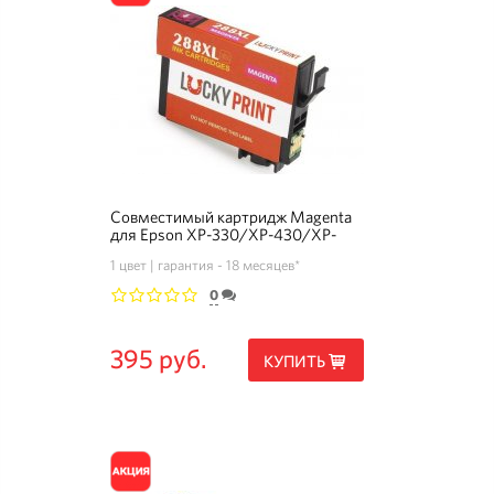
Совместимый картридж Magenta
для Epson XP-330/XP-430/XP-
434/XP-340/XP-440 (T288XL)
1 цвет
гарантия - 18 месяцев*
0
1
2
3
4
5
395 руб.
КУПИТЬ