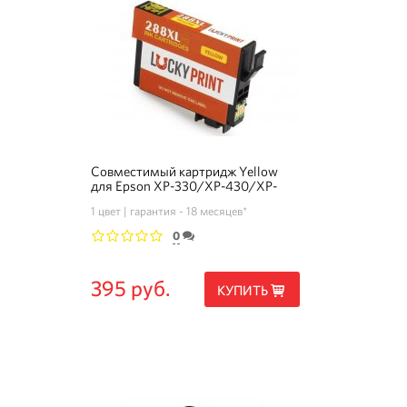
Совместимый картридж Yellow
для Epson XP-330/XP-430/XP-
434/XP-340/XP-440 (T288XL)
1 цвет
гарантия - 18 месяцев*
0
1
2
3
4
5
395 руб.
КУПИТЬ