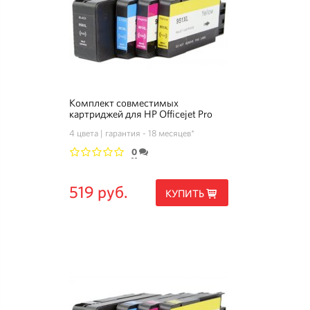
Комплект совместимых
картриджей для HP Officejet Pro
8640
4 цвета
гарантия - 18 месяцев*
0
1
2
3
4
5
519 руб.
КУПИТЬ