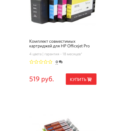
Комплект совместимых
картриджей для HP Officejet Pro
8660
4 цвета
гарантия - 18 месяцев*
0
1
2
3
4
5
519 руб.
КУПИТЬ