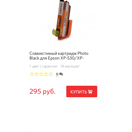
Совместимый картридж Photo
Black для Epson XP-530/XP-
630/XP-830 (T410XL)
1 цвет
гарантия - 18 месяцев*
0
1
2
3
4
5
295 руб.
КУПИТЬ