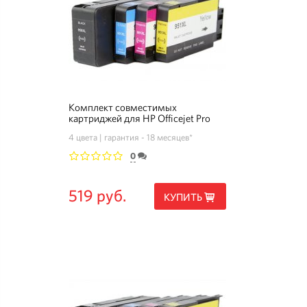
Комплект совместимых
картриджей для HP Officejet Pro
8630
4 цвета
гарантия - 18 месяцев*
0
1
2
3
4
5
519 руб.
КУПИТЬ