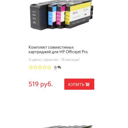
Комплект совместимых
картриджей для HP Officejet Pro
8620
4 цвета
гарантия - 18 месяцев*
0
1
2
3
4
5
519 руб.
КУПИТЬ