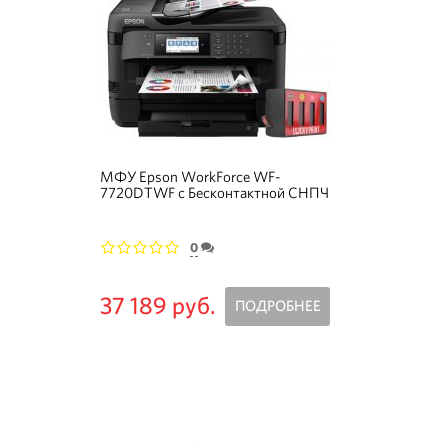
МФУ Epson WorkForce WF-
7720DTWF с Бесконтактной СНПЧ
(Уценка)
0
1
2
3
4
5
37 189 руб.
ПОДРОБНЕЕ