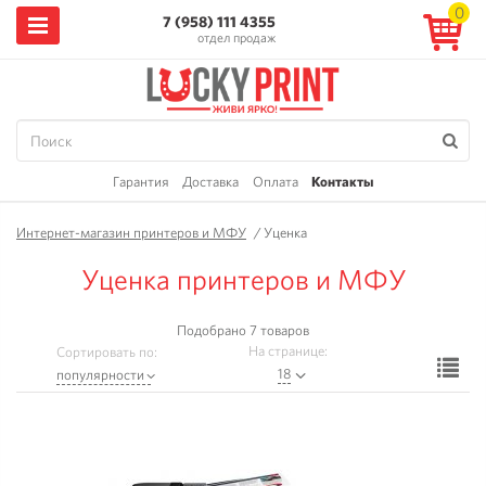
0
7 (958) 111 4355
отдел продаж
Гарантия
Доставка
Оплата
Контакты
Интернет-магазин принтеров и МФУ
/
Уценка
Уценка принтеров и МФУ
Подобрано 7 товаров
На странице:
Сортировать по:
Ф
18
популярности