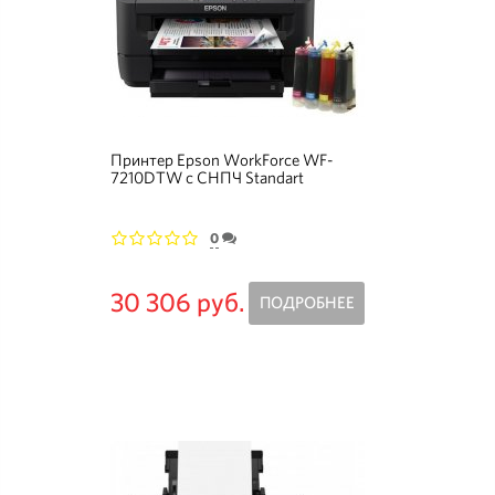
Принтер Epson WorkForce WF-
7210DTW с СНПЧ Standart
(Уценка)
0
1
2
3
4
5
30 306 руб.
ПОДРОБНЕЕ