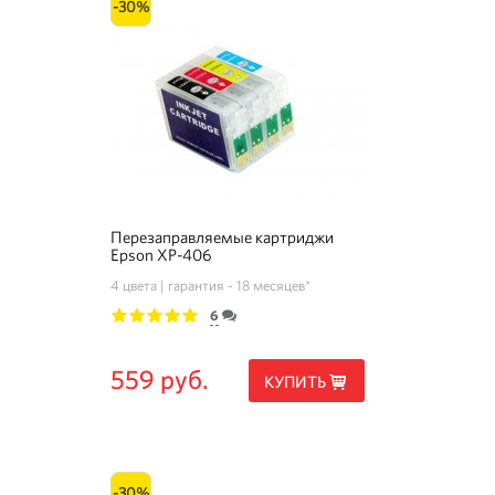
-30%
Перезаправляемые картриджи
Epson XP-406
4 цвета
гарантия - 18 месяцев*
6
1
2
3
4
5
559 руб.
КУПИТЬ
-30%