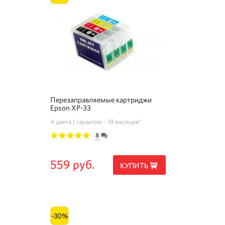
Перезаправляемые картриджи
Epson XP-33
4 цвета
гарантия - 18 месяцев*
8
1
2
3
4
5
559 руб.
КУПИТЬ
-30%