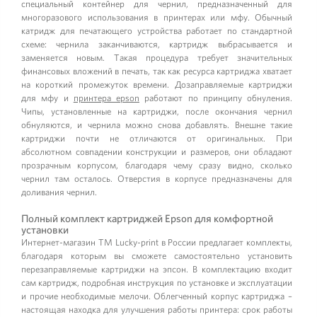
специальный контейнер для чернил, предназначенный для
многоразового использования в принтерах или мфу. Обычный
катридж для печатающего устройства работает по стандартной
схеме: чернила заканчиваются, картридж выбрасывается и
заменяется новым. Такая процедура требует значительных
финансовых вложений в печать, так как ресурса картриджа хватает
на короткий промежуток времени. Дозаправляемые картриджи
для мфу и
принтера epson
работают по принципу обнуления.
Чипы, установленные на картриджи, после окончания чернил
обнуляются, и чернила можно снова добавлять. Внешне такие
картриджи почти не отличаются от оригинальных. При
абсолютном совпадении конструкции и размеров, они обладают
прозрачным корпусом, благодаря чему сразу видно, сколько
чернил там осталось. Отверстия в корпусе предназначены для
доливания чернил.
Полный комплект картриджей Epson для комфортной
установки
Интернет-магазин ТМ Lucky-print в России предлагает комплекты,
благодаря которым вы сможете самостоятельно установить
перезаправляемые картриджи на эпсон. В комплектацию входит
сам картридж, подробная инструкция по установке и эксплуатации
и прочие необходимые мелочи. Облегченный корпус картриджа –
настоящая находка для улучшения работы принтера: срок работы