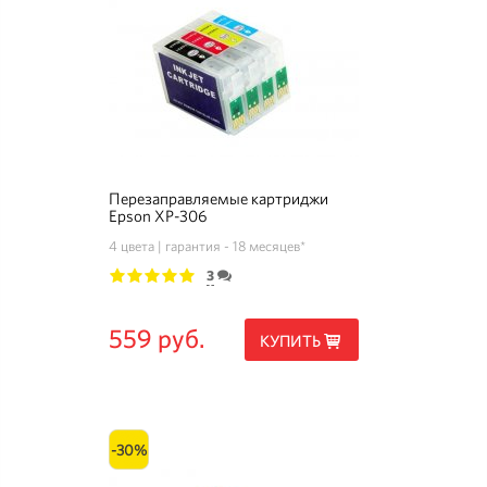
Перезаправляемые картриджи
Epson XP-306
4 цвета
гарантия - 18 месяцев*
3
1
2
3
4
5
559 руб.
КУПИТЬ
-30%