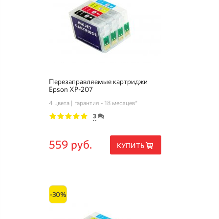
Перезаправляемые картриджи
Epson XP-207
4 цвета
гарантия - 18 месяцев*
3
1
2
3
4
5
559 руб.
КУПИТЬ
-30%