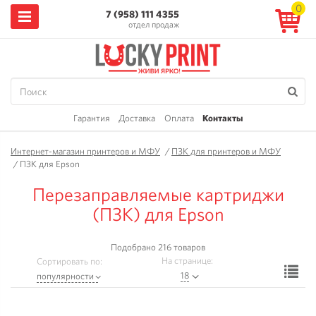
0
7 (958) 111 4355
отдел продаж
Гарантия
Доставка
Оплата
Контакты
Интернет-магазин принтеров и МФУ
/
ПЗК для принтеров и МФУ
/
ПЗК для Epson
Перезаправляемые картриджи
(ПЗК) для Epson
Подобрано 216 товаров
На странице:
Сортировать по:
Ф
18
популярности