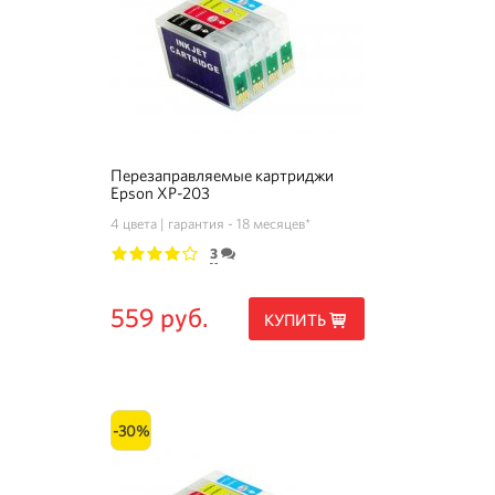
Перезаправляемые картриджи
Epson XP-203
4 цвета
гарантия - 18 месяцев*
3
1
2
3
4
5
559 руб.
КУПИТЬ
-30%