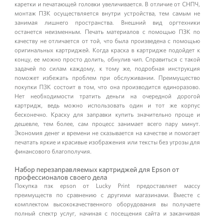
каретки и печатающей головки увеличивается. В отличие от СНПЧ,
монтаж ПЗК осуществляется внутри устройства, тем самым не
занимая лишнего пространства. Внешний вид оргтехники
останется неизменным. Печать материалов с помощью ПЗК по
качеству не отличается от той, что была произведена с помощью
оригинальных картриджей. Когда краска в картридже подойдет к
концу, ее можно просто долить, обнулив чип. Справиться с такой
задачей по силам каждому, к тому же, подробная инструкция
поможет избежать проблем при обслуживании. Преимущество
покупки ПЗК состоит в том, что она производится единоразово.
Нет необходимости тратить деньги на очередной дорогой
картридж, ведь можно использовать один и тот же корпус
бесконечно. Краску для заправки купить значительно проще и
дешевле, тем более, сам процесс занимает всего пару минут.
Экономия денег и времени не сказывается на качестве и помогает
печатать яркие и красивые изображения или тексты без угрозы для
финансового благополучия.
Набор перезаправляемых картриджей для Epson от
профессионалов своего дела
Покупка пзк epson от Lucky Print предоставляет массу
преимуществ по сравнению с другими магазинами. Вместе с
комплектом высококачественного оборудования вы получаете
полный спектр услуг, начиная с посещения сайта и заканчивая