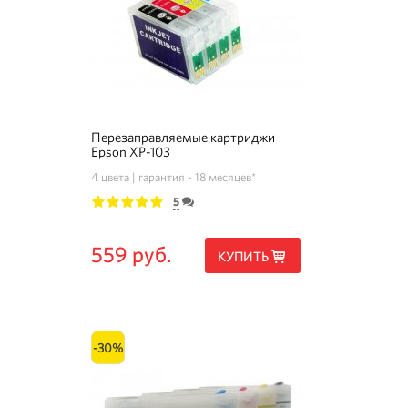
Перезаправляемые картриджи
Epson XP-103
4 цвета
гарантия - 18 месяцев*
5
1
2
3
4
5
559 руб.
КУПИТЬ
-30%