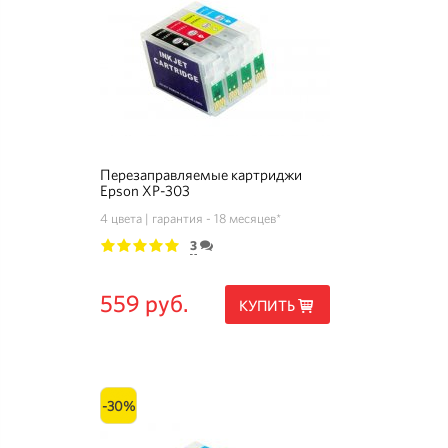
Перезаправляемые картриджи
Epson XP-303
4 цвета
гарантия - 18 месяцев*
3
1
2
3
4
5
559 руб.
КУПИТЬ
-30%