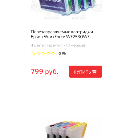
Перезаправляемые картриджи
Epson WorkForce WF2530WF
4 цвета
гарантия - 18 месяцев*
0
1
2
3
4
5
799 руб.
КУПИТЬ