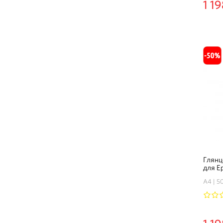
1 19
Глянц
для E
230 гр
А4
50
1
2