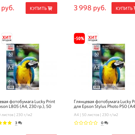
 руб.
3 998 руб.
КУПИТЬ
КУПИТЬ
евая фотобумага Lucky Print
Глянцевая фотобумага Lucky Pr
son L805 (А4, 230 гр.), 50
для Epson Stylus Photo P50 (А4
в
230 гр.), 50 листов
 листов
230 г/м2
А4
50 листов
230 г/м2
3
0
3
4
5
1
2
3
4
5