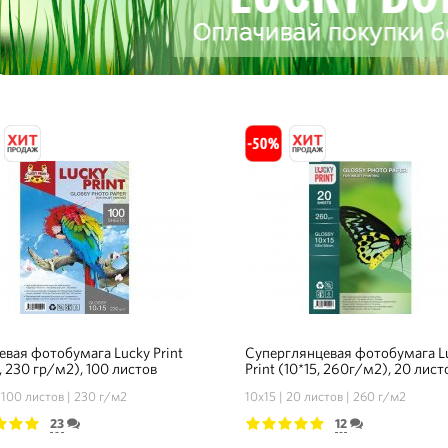
евая фотобумага Lucky Print
Суперглянцевая фотобумага L
, 230 гр/м2), 100 листов
Print (10*15, 260г/м2), 20 лист
100 листов
230 г/м2
10х15
20 листов
260 г/м2
23
12
3
4
5
1
2
3
4
5