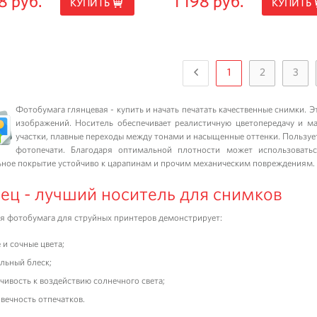
8 руб.
1 198 руб.
КУПИТЬ
КУПИТЬ
1
2
3
Фотобумага глянцевая - купить и начать печатать качественные снимки. 
изображений. Носитель обеспечивает реалистичную цветопередачу и м
участки, плавные переходы между тонами и насыщенные оттенки. Пользу
фотопечати. Благодаря оптимальной плотности может использовать
ное покрытие устойчиво к царапинам и прочим механическим повреждениям.
ец - лучший носитель для снимков
я фотобумага для струйных принтеров демонстрирует:
 и сочные цвета;
льный блеск;
чивость к воздействию солнечного света;
вечность отпечатков.