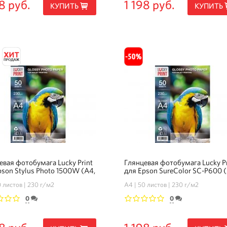
8 руб.
1 198 руб.
КУПИТЬ
КУПИТЬ
евая фотобумага Lucky Print
Глянцевая фотобумага Lucky Pr
pson Stylus Photo 1500W (А4,
для Epson SureColor SC-P600 
.), 50 листов
230 гр.), 50 листов
 листов
230 г/м2
А4
50 листов
230 г/м2
0
0
3
4
5
1
2
3
4
5