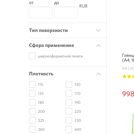
от
до
RUB
Тип поверхности
Сфера применения
Глянц
широкоформатной печати
(A4, 
А4
50
Плотность
1
2
115
130
998
135
170
180
190
200
220
225
230
260
640