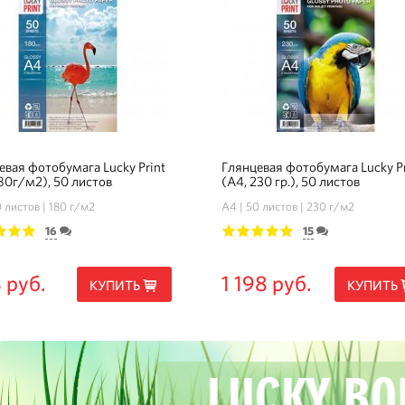
евая фотобумага Lucky Print
Глянцевая фотобумага Lucky Pr
180г/м2), 50 листов
(А4, 230 гр.), 50 листов
 листов
180 г/м2
А4
50 листов
230 г/м2
16
15
3
4
5
1
2
3
4
5
 руб.
1 198 руб.
КУПИТЬ
КУПИТЬ