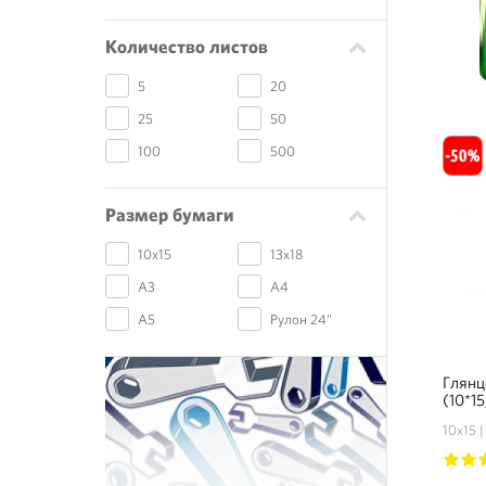
Количество листов
5
20
25
50
100
500
Размер бумаги
10х15
13х18
А3
А4
А5
Рулон 24"
Глянц
(10*15
10х15
1
2