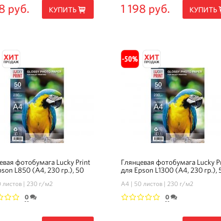
8 руб.
1 198 руб.
КУПИТЬ
КУПИТЬ
евая фотобумага Lucky Print
Глянцевая фотобумага Lucky Pr
son L850 (А4, 230 гр.), 50
для Epson L1300 (А4, 230 гр.), 
в
листов
 листов
230 г/м2
А4
50 листов
230 г/м2
0
0
3
4
5
1
2
3
4
5