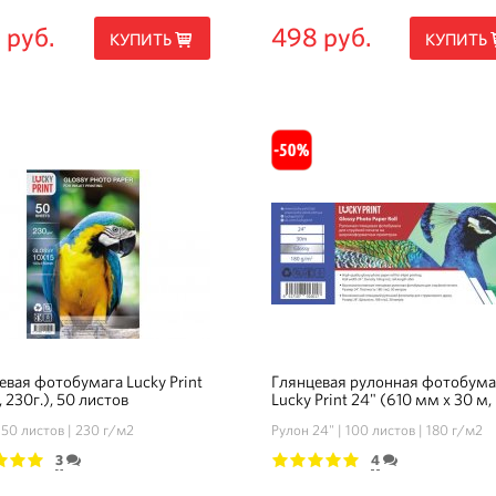
 руб.
498 руб.
КУПИТЬ
КУПИТЬ
евая фотобумага Lucky Print
Глянцевая рулонная фотобума
, 230г.), 50 листов
Lucky Print 24" (610 мм х 30 м,
180г/м2)
50 листов
230 г/м2
Рулон 24"
100 листов
180 г/м2
3
4
3
4
5
1
2
3
4
5