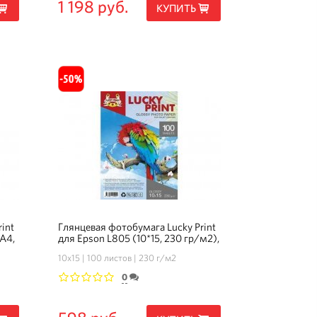
1 198 руб.
КУПИТЬ
int
Глянцевая фотобумага Lucky Print
(А4,
для Epson L805 (10*15, 230 гр/м2),
100 листов
10х15
100 листов
230 г/м2
0
1
2
3
4
5