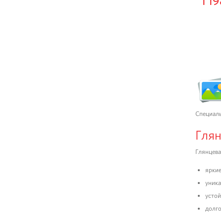
1 19
Специаль
Глян
Глянцева
яркие
уника
устой
долго