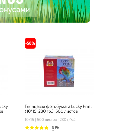
ucky
Глянцевая фотобумага Lucky Print
ов
(10*15, 230 гр.), 500 листов
10х15
500 листов
230 г/м2
3
1
2
3
4
5