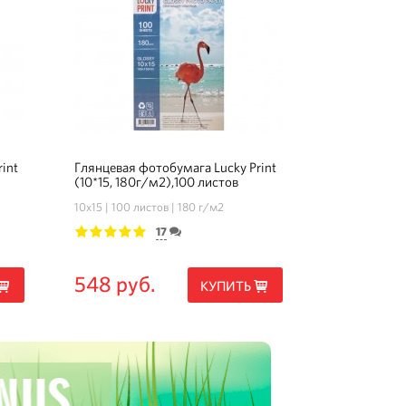
int
Глянцевая фотобумага Lucky Print
(10*15, 180г/м2),100 листов
10х15
100 листов
180 г/м2
17
1
2
3
4
5
548 руб.
КУПИТЬ