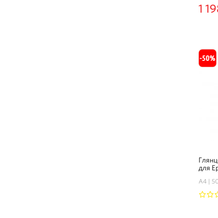
1 19
Глянц
для Ep
листо
А4
50
1
2