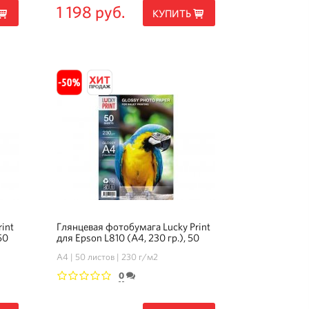
1 198 руб.
КУПИТЬ
int
Глянцевая фотобумага Lucky Print
50
для Epson L810 (А4, 230 гр.), 50
листов
А4
50 листов
230 г/м2
0
1
2
3
4
5