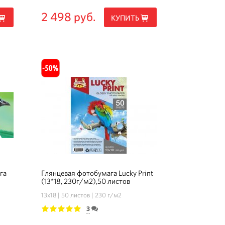
2 498 руб.
КУПИТЬ
га
Глянцевая фотобумага Lucky Print
(13*18, 230г/м2),50 листов
13х18
50 листов
230 г/м2
3
1
2
3
4
5