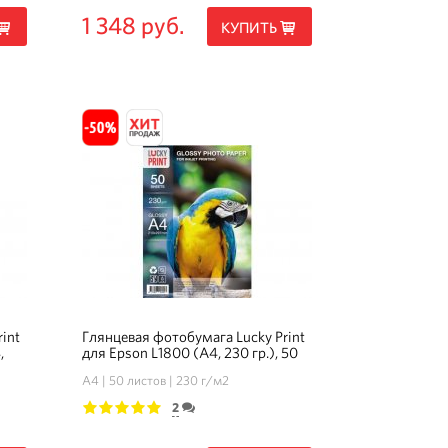
1 348 руб.
КУПИТЬ
int
Глянцевая фотобумага Lucky Print
,
для Epson L1800 (А4, 230 гр.), 50
листов
А4
50 листов
230 г/м2
2
1
2
3
4
5