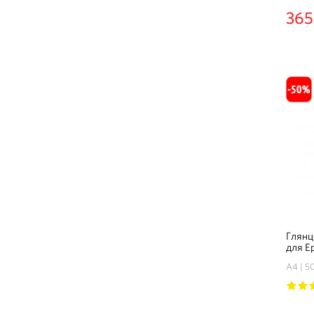
365
Глянц
для Ep
листо
А4
50
1
2