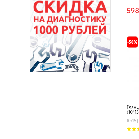
598
Глянц
(10*15
10х15
1
2