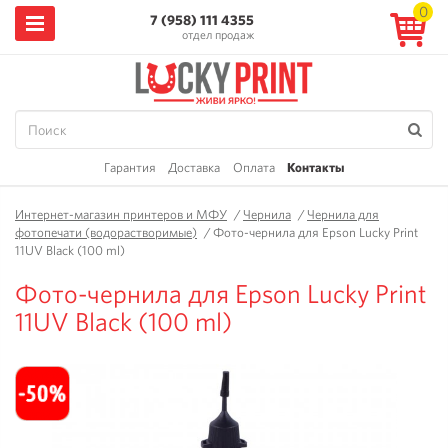
0
7 (958) 111 4355
отдел продаж
Гарантия
Доставка
Оплата
Контакты
Интернет-магазин принтеров и МФУ
/
Чернила
/
Чернила для
фотопечати (водорастворимые)
/
Фото-чернила для Epson Lucky Print
11UV Black (100 ml)
Фото-чернила для Epson Lucky Print
11UV Black (100 ml)