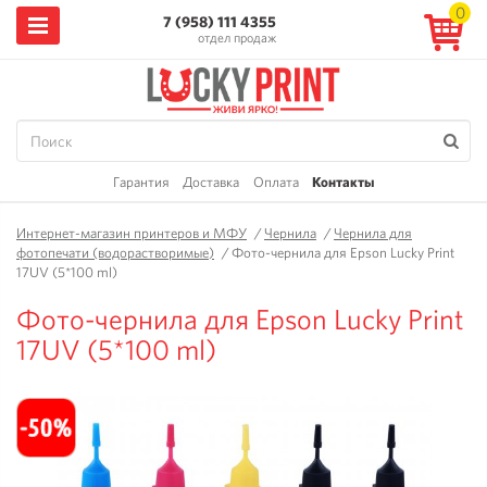
0
7 (958) 111 4355
отдел продаж
Гарантия
Доставка
Оплата
Контакты
Интернет-магазин принтеров и МФУ
/
Чернила
/
Чернила для
фотопечати (водорастворимые)
/
Фото-чернила для Epson Lucky Print
17UV (5*100 ml)
Фото-чернила для Epson Lucky Print
17UV (5*100 ml)