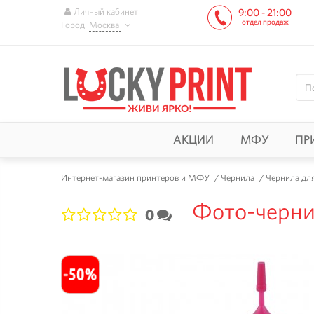
Личный кабинет
9:00 - 21:00
отдел продаж
Город:
Москва
АКЦИИ
МФУ
ПР
Интернет-магазин принтеров и МФУ
/
Чернила
/
Чернила дл
Фото-чернил
0
1
2
3
4
5