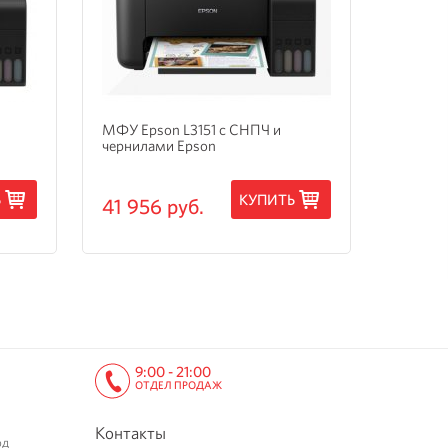
МФУ Epson L3151 с СНПЧ и
МФУ Ep
чернилами Epson
3205 с
Ь
КУПИТЬ
41 956 руб.
15 24
9:00 - 21:00
ОТДЕЛ ПРОДАЖ
Контакты
од