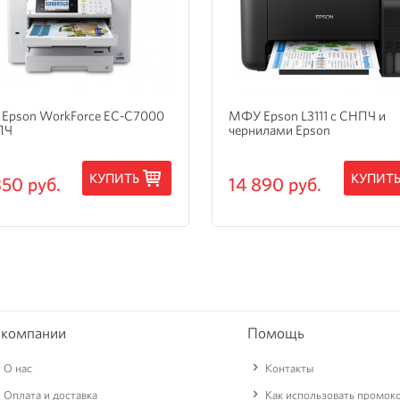
Epson WorkForce EC-C7000
МФУ Epson L3111 с СНПЧ и
ПЧ
чернилами Epson
КУПИТЬ
КУПИТ
350 руб.
14 890 руб.
 компании
Помощь
О нас
Контакты
Оплата и доставка
Как использовать промок