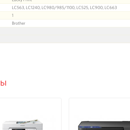
LC563, LC1240, LC980/985/1100, LC525, LC900, LC663
1
Brother
ры