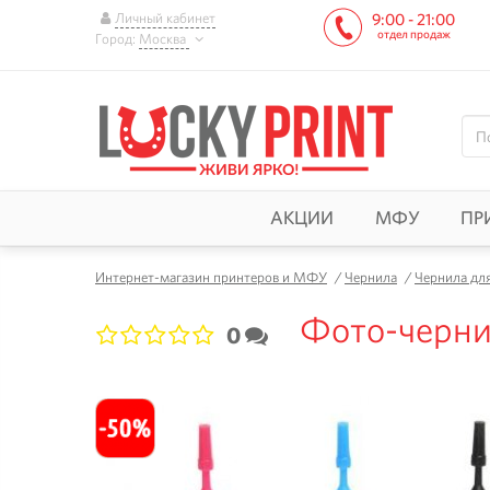
Личный кабинет
9:00 - 21:00
отдел продаж
Город:
Москва
АКЦИИ
МФУ
ПР
Интернет-магазин принтеров и МФУ
/
Чернила
/
Чернила дл
Фото-чернил
0
1
2
3
4
5