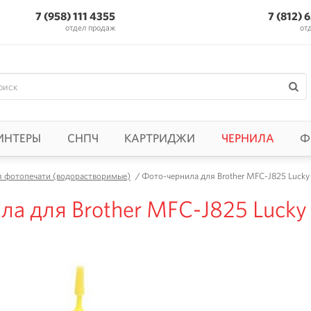
7 (958) 111 4355
7 (812) 
отдел продаж
от
ИНТЕРЫ
СНПЧ
КАРТРИДЖИ
ЧЕРНИЛА
Ф
я фотопечати (водорастворимые)
/
Фото-чернила для Brother MFC-J825 Lucky 
а для Brother MFC-J825 Lucky P