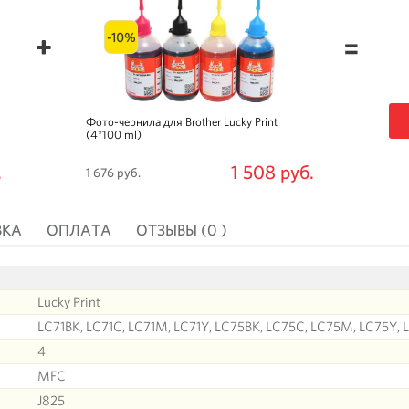
-10%
=
Фото-чернила для Brother Lucky Print
(4*100 ml)
.
1 508 руб.
1 676 руб.
ВКА
ОПЛАТА
ОТЗЫВЫ (0 )
Lucky Print
LC71BK, LC71C, LC71M, LC71Y, LC75BK, LC75C, LC75M, LC75Y,
4
MFC
J825