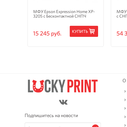
и
МФУ Epson Expression Home XP-
МФУ 
3205 с Бесконтактной СНПЧ
с СН
ТЬ
КУПИТЬ
15 245 руб.
54 
О
Подпишитесь на новости