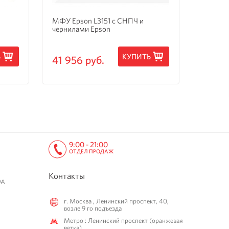
МФУ Epson L3151 с СНПЧ и
МФУ Ep
чернилами Epson
3205 с
Ь
КУПИТЬ
41 956 руб.
15 24
9:00 - 21:00
ОТДЕЛ ПРОДАЖ
Контакты
од
г. Москва , Ленинский проспект, 40,
возле 9 го подъезда
Метро : Ленинский проспект (оранжевая
ветка)