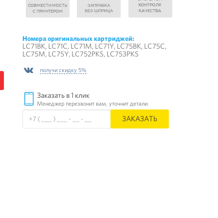
Номера оригинальных картриджей:
LC71BK, LC71C, LC71M, LC71Y, LC75BK, LC75C,
LC75M, LC75Y, LC752PKS, LC753PKS
получи скидку 5%
Заказать в 1 клик
Менеджер перезвонит вам, уточнит детали.
ЗАКАЗАТЬ