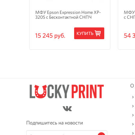
и
МФУ Epson Expression Home XP-
МФУ 
3205 с Бесконтактной СНПЧ
с СН
ТЬ
КУПИТЬ
15 245 руб.
54 
О
Подпишитесь на новости