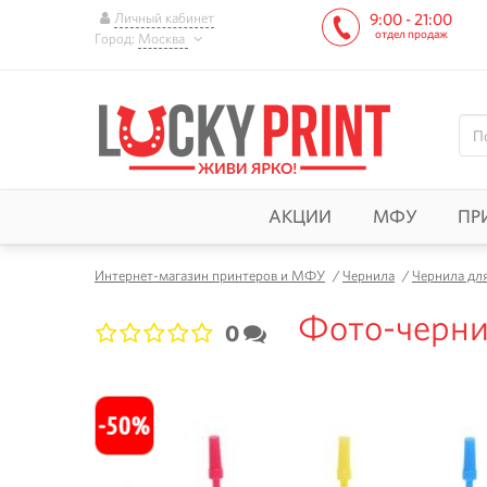
Личный кабинет
9:00 - 21:00
отдел продаж
Город:
Москва
АКЦИИ
МФУ
ПР
Интернет-магазин принтеров и МФУ
/
Чернила
/
Чернила дл
Фото-чернил
0
1
2
3
4
5