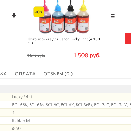
-10%
=
Фото-чернила для Canon Lucky Print (4*100
ml)
.
1 508 руб.
1 676 руб.
ВКА
ОПЛАТА
ОТЗЫВЫ (0 )
Lucky Print
BCI-6BK, BCI-6M, BCI-6C, BCI-6Y, BCI-3eBk, BCI-3eC, BCI-3eM,
4
Bubble Jet
i850