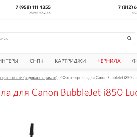
7 (958) 111 4355
7 (812) 
отдел продаж
от
ИНТЕРЫ
СНПЧ
КАРТРИДЖИ
ЧЕРНИЛА
Ф
я фотопечати (водорастворимые)
/
Фото-чернила для Canon BubbleJet i850 Luc
а для Canon BubbleJet i850 Luc