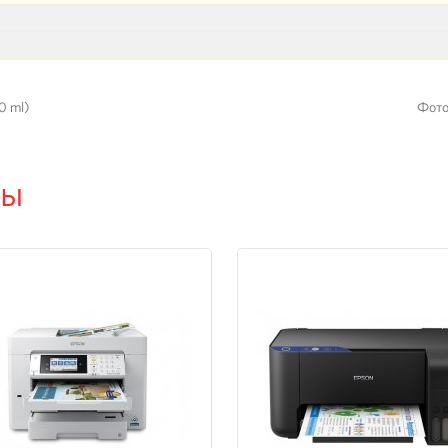
0 ml)
Фото
ры