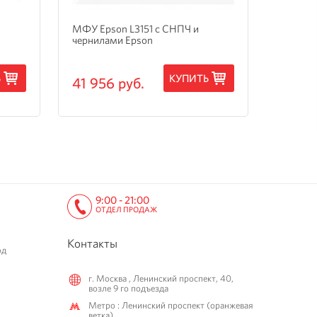
МФУ Epson L3151 с СНПЧ и
МФУ Ep
чернилами Epson
3205 с
Ь
КУПИТЬ
41 956 руб.
15 24
9:00 - 21:00
ОТДЕЛ ПРОДАЖ
Контакты
од
г. Москва , Ленинский проспект, 40,
возле 9 го подъезда
Метро : Ленинский проспект (оранжевая
ветка)