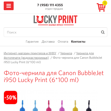
0
7 (958) 111 4355
отдел продаж
Гарантия
Доставка
Оплата
Контакты
Интернет-магазин принтеров и МФУ
/
Чернила
/
Чернила для
фотопечати (водорастворимые)
/
Фото-чернила для Canon BubbleJet
i950 Lucky Print (6*100 ml)
Фото-чернила для Canon BubbleJet
i950 Lucky Print (6*100 ml)