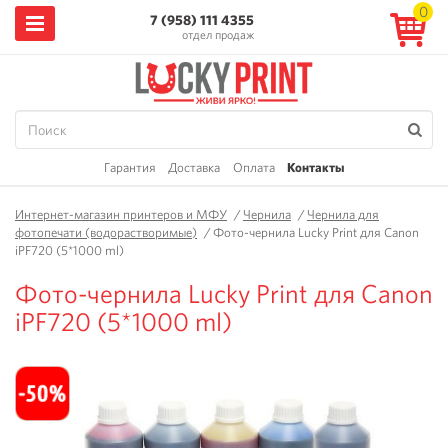
0
7 (958) 111 4355
отдел продаж
Гарантия
Доставка
Оплата
Контакты
Интернет-магазин принтеров и МФУ
/
Чернила
/
Чернила для
фотопечати (водорастворимые)
/
Фото-чернила Lucky Print для Canon
iPF720 (5*1000 ml)
Фото-чернила Lucky Print для Canon
iPF720 (5*1000 ml)