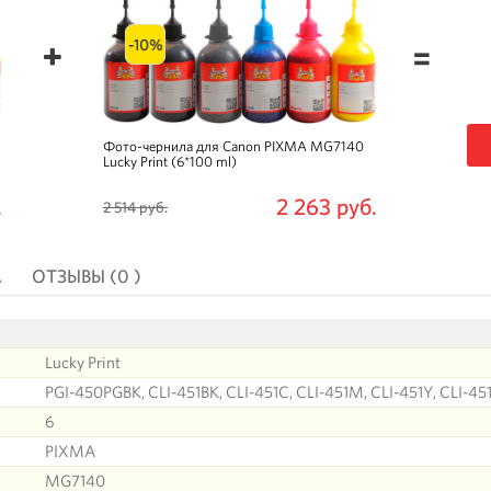
-10%
=
Фото-чернила для Canon PIXMA MG7140
Lucky Print (6*100 ml)
.
2 263 руб.
2 514 руб.
А
ОТЗЫВЫ (0 )
Lucky Print
PGI-450PGBK, CLI-451BK, CLI-451C, CLI-451M, CLI-451Y, CLI-45
6
PIXMA
MG7140