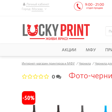
Личный кабинет
9:00 - 21:00
отдел продаж
Город:
Москва
АКЦИИ
МФУ
ПР
Интернет-магазин принтеров и МФУ
/
Чернила
/
Чернила дл
Фото-черни
0
1
2
3
4
5