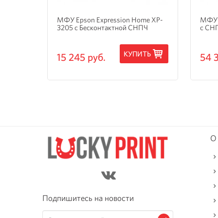
и
МФУ Epson Expression Home XP-
МФУ 
3205 с Бесконтактной СНПЧ
с СН
ТЬ
КУПИТЬ
15 245 руб.
54 
О
Подпишитесь на новости