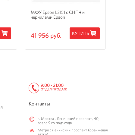
МФУ Epson L3151 с СНПЧ и
МФУ Ep
чернилами Epson
3205 с
Ь
КУПИТЬ
41 956 руб.
15 24
9:00 - 21:00
ОТДЕЛ ПРОДАЖ
Контакты
од
г. Москва , Ленинский проспект, 40,
возле 9 го подъезда
Метро : Ленинский проспект (оранжевая
ветка)