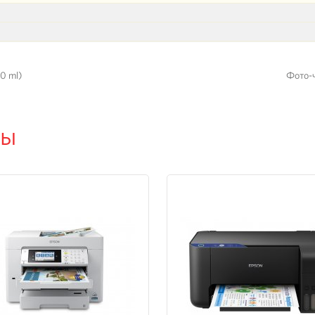
0 ml)
Фото-ч
ры