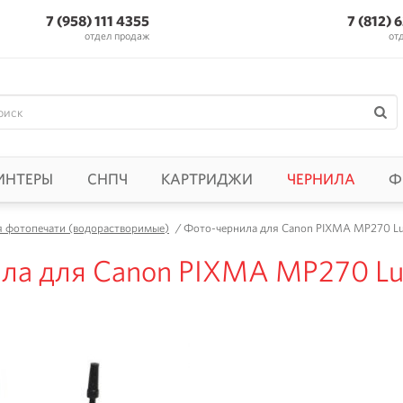
7 (958) 111 4355
7 (812) 
отдел продаж
от
ИНТЕРЫ
СНПЧ
КАРТРИДЖИ
ЧЕРНИЛА
Ф
я фотопечати (водорастворимые)
/
Фото-чернила для Canon PIXMA MP270 Luck
ла для Canon PIXMA MP270 Luck