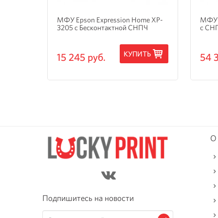
и
МФУ Epson Expression Home XP-
МФУ 
3205 с Бесконтактной СНПЧ
с СН
ТЬ
КУПИТЬ
15 245 руб.
54 
О
Подпишитесь на новости