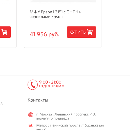
МФУ Epson L3151 с СНПЧ и
МФУ Ep
чернилами Epson
3205 с
Ь
КУПИТЬ
41 956 руб.
15 24
9:00 - 21:00
ОТДЕЛ ПРОДАЖ
Контакты
од
г. Москва , Ленинский проспект, 40,
возле 9 го подъезда
Метро : Ленинский проспект (оранжевая
ветка)