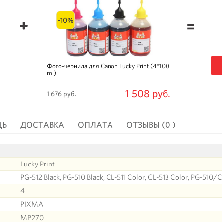
-10%
=
Фото-чернила для Canon Lucky Print (4*100
ml)
.
1 508 руб.
1 676 руб.
ЩЬ
ДОСТАВКА
ОПЛАТА
ОТЗЫВЫ (0 )
Lucky Print
PG-512 Black, PG-510 Black, CL-511 Color, CL-513 Color, PG-510/C
4
PIXMA
MP270