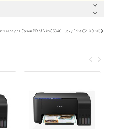
ернила для Canon PIXMA MG5340 Lucky Print (5*100 ml)