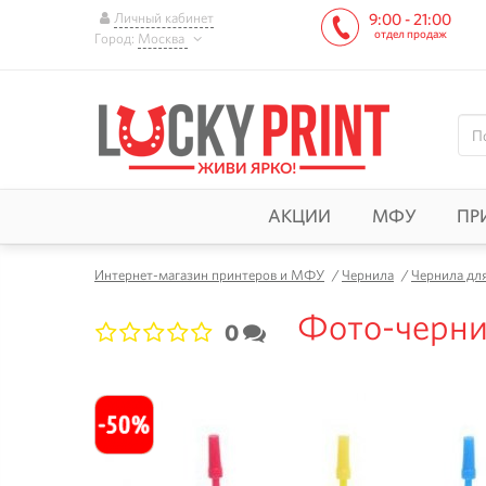
Личный кабинет
9:00 - 21:00
отдел продаж
Город:
Москва
АКЦИИ
МФУ
ПР
Интернет-магазин принтеров и МФУ
/
Чернила
/
Чернила дл
Фото-черни
0
1
2
3
4
5