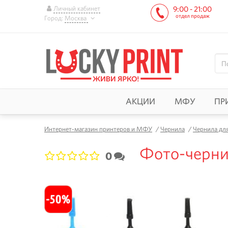
Личный кабинет
9:00 - 21:00
отдел продаж
Город:
Москва
АКЦИИ
МФУ
ПР
Интернет-магазин принтеров и МФУ
/
Чернила
/
Чернила дл
Фото-чернил
0
1
2
3
4
5