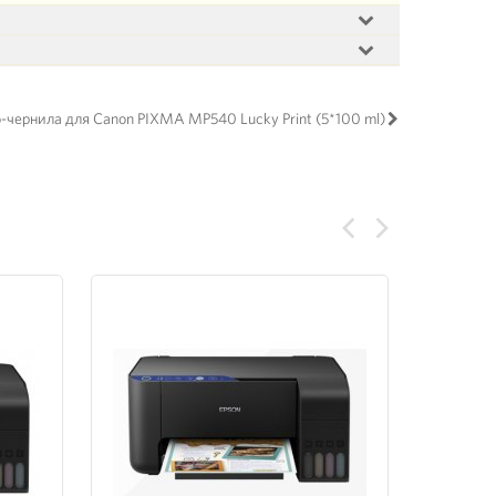
-чернила для Canon PIXMA MP540 Lucky Print (5*100 ml)