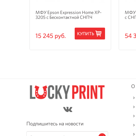
и
МФУ Epson Expression Home XP-
МФУ 
3205 с Бесконтактной СНПЧ
с СН
ТЬ
КУПИТЬ
15 245 руб.
54 
О
Подпишитесь на новости