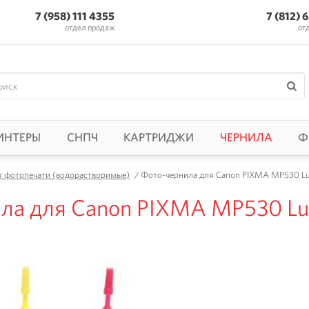
7 (958) 111 4355
7 (812) 
отдел продаж
от
ИНТЕРЫ
СНПЧ
КАРТРИДЖИ
ЧЕРНИЛА
Ф
я фотопечати (водорастворимые)
/
Фото-чернила для Canon PIXMA MP530 Luck
а для Canon PIXMA MP530 Luck