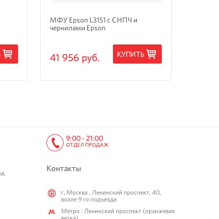
МФУ Epson L3151 с СНПЧ и
МФУ Ep
чернилами Epson
3205 с
Ь
КУПИТЬ
41 956 руб.
15 24
9:00 - 21:00
ОТДЕЛ ПРОДАЖ
Контакты
од
г. Москва , Ленинский проспект, 40,
возле 9 го подъезда
Метро : Ленинский проспект (оранжевая
ветка)