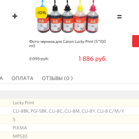
-10%
=
Фото-чернила для Canon Lucky Print (5*100
ml)
.
1 886 руб.
2 095 руб.
А
ОПЛАТА
ОТЗЫВЫ (0 )
Lucky Print
CLI-8BK, PGI-5BK, CLI-8C, CLI-8M, CLI-8Y, CLI-8 C/M/Y
5
PIXMA
MP530