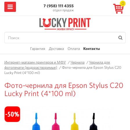
0
7 (958) 111 4355
отдел продаж
Гарантия
Доставка
Оплата
Контакты
Интернет-магазин принтеров и МФУ
/
Чернила
/
Чернила для
фотопечати (водорастворимые)
/
Фото-чернила для Epson Stylus C20
Lucky Print (4*100 ml)
Фото-чернила для Epson Stylus C20
Lucky Print (4*100 ml)