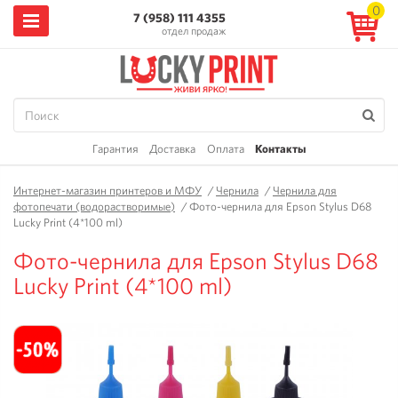
0
7 (958) 111 4355
отдел продаж
Гарантия
Доставка
Оплата
Контакты
Интернет-магазин принтеров и МФУ
/
Чернила
/
Чернила для
фотопечати (водорастворимые)
/
Фото-чернила для Epson Stylus D68
Lucky Print (4*100 ml)
Фото-чернила для Epson Stylus D68
Lucky Print (4*100 ml)