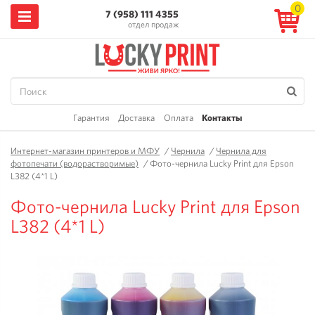
0
7 (958) 111 4355
отдел продаж
Гарантия
Доставка
Оплата
Контакты
Интернет-магазин принтеров и МФУ
/
Чернила
/
Чернила для
фотопечати (водорастворимые)
/
Фото-чернила Lucky Print для Epson
L382 (4*1 L)
Фото-чернила Lucky Print для Epson
L382 (4*1 L)