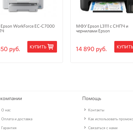
Epson WorkForce EC-C7000
МФУ Epson L3111 с СНПЧ и
ПЧ
чернилами Epson
КУПИТЬ
КУПИТ
350 руб.
14 890 руб.
 компании
Помощь
О нас
Контакты
Оплата и доставка
Как использовать промок
Гарантия
Связаться с нами