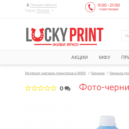
Личный кабинет
9:00 - 21:00
отдел продаж
Город:
Москва
АКЦИИ
МФУ
ПР
Интернет-магазин принтеров и МФУ
/
Чернила
/
Чернила дл
Фото-чернил
0
1
2
3
4
5