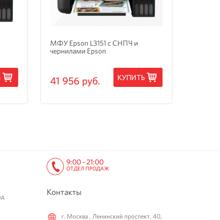
МФУ Epson L3151 с СНПЧ и
МФУ Ep
чернилами Epson
3205 с
Ь
КУПИТЬ
41 956 руб.
15 24
9:00 - 21:00
ОТДЕЛ ПРОДАЖ
Контакты
од
г. Москва , Ленинский проспект, 40,