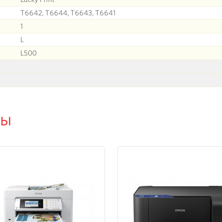
T6642, T6644, T6643, T6641
1
L
L500
ры