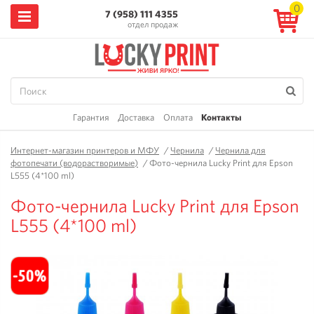
0
7 (958) 111 4355
отдел продаж
Гарантия
Доставка
Оплата
Контакты
Интернет-магазин принтеров и МФУ
/
Чернила
/
Чернила для
фотопечати (водорастворимые)
/
Фото-чернила Lucky Print для Epson
L555 (4*100 ml)
Фото-чернила Lucky Print для Epson
L555 (4*100 ml)