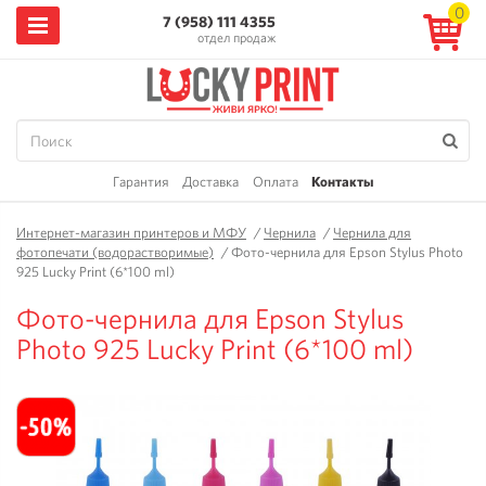
0
7 (958) 111 4355
отдел продаж
Гарантия
Доставка
Оплата
Контакты
Интернет-магазин принтеров и МФУ
/
Чернила
/
Чернила для
фотопечати (водорастворимые)
/
Фото-чернила для Epson Stylus Photo
925 Lucky Print (6*100 ml)
Фото-чернила для Epson Stylus
Photo 925 Lucky Print (6*100 ml)