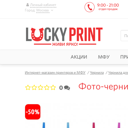
Личный кабинет
9:00 - 21:00
отдел продаж
Город:
Москва
АКЦИИ
МФУ
ПР
Интернет-магазин принтеров и МФУ
/
Чернила
/
Чернила дл
Фото-чернил
0
1
2
3
4
5