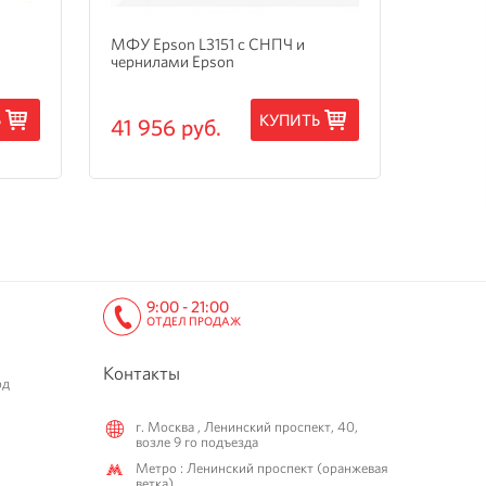
МФУ Epson L3151 с СНПЧ и
МФУ Ep
чернилами Epson
3205 с
Ь
КУПИТЬ
41 956 руб.
15 24
9:00 - 21:00
ОТДЕЛ ПРОДАЖ
Контакты
од
г. Москва , Ленинский проспект, 40,
возле 9 го подъезда
Метро : Ленинский проспект (оранжевая
ветка)