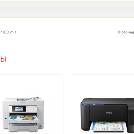
4*100 ml)
Фото-чер
ры