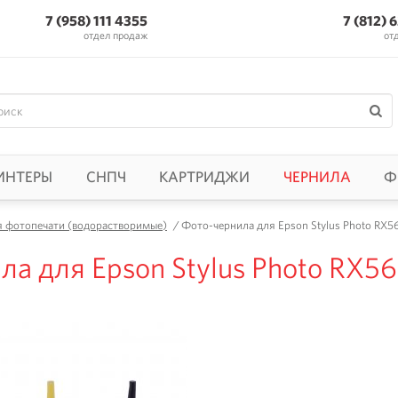
7 (958) 111 4355
7 (812) 
отдел продаж
от
ИНТЕРЫ
СНПЧ
КАРТРИДЖИ
ЧЕРНИЛА
Ф
я фотопечати (водорастворимые)
/
Фото-чернила для Epson Stylus Photo RX560
а для Epson Stylus Photo RX560