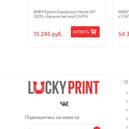
и
МФУ Epson Expression Home XP-
МФУ 
3205 с Бесконтактной СНПЧ
с СН
ТЬ
КУПИТЬ
15 245 руб.
54 
О
Подпишитесь на новости