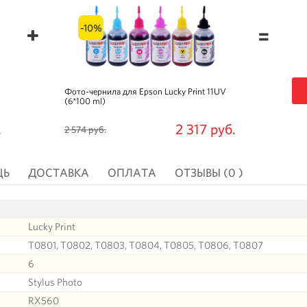
-10%
=
Фото-чернила для Epson Lucky Print 11UV
(6*100 ml)
.
2 317 руб.
2 574 руб.
ЩЬ
ДОСТАВКА
ОПЛАТА
ОТЗЫВЫ (0 )
Lucky Print
T0801, T0802, T0803, T0804, T0805, T0806, T0807
6
Stylus Photo
RX560