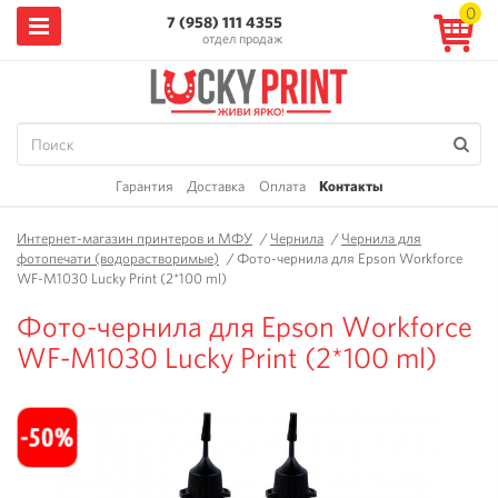
0
7 (958) 111 4355
отдел продаж
Гарантия
Доставка
Оплата
Контакты
Интернет-магазин принтеров и МФУ
/
Чернила
/
Чернила для
фотопечати (водорастворимые)
/
Фото-чернила для Epson Workforce
WF-M1030 Lucky Print (2*100 ml)
Фото-чернила для Epson Workforce
WF-M1030 Lucky Print (2*100 ml)