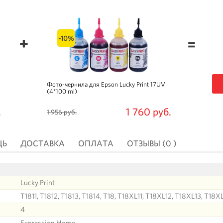
-10%
=
Фото-чернила для Epson Lucky Print 17UV
(4*100 ml)
.
1 760 руб.
1 956 руб.
ЩЬ
ДОСТАВКА
ОПЛАТА
ОТЗЫВЫ (0 )
Lucky Print
T1811, T1812, T1813, T1814, T18, T18XL11, T18XL12, T18XL13, T18X
4
Expression Home