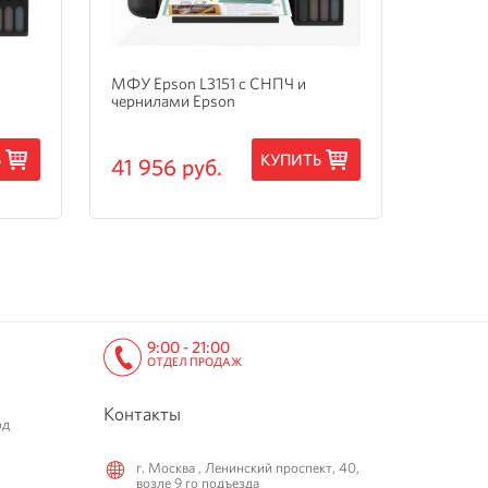
МФУ Epson L3151 с СНПЧ и
МФУ Ep
чернилами Epson
3205 с
Ь
КУПИТЬ
41 956 руб.
15 24
9:00 - 21:00
ОТДЕЛ ПРОДАЖ
Контакты
од
г. Москва , Ленинский проспект, 40,
возле 9 го подъезда