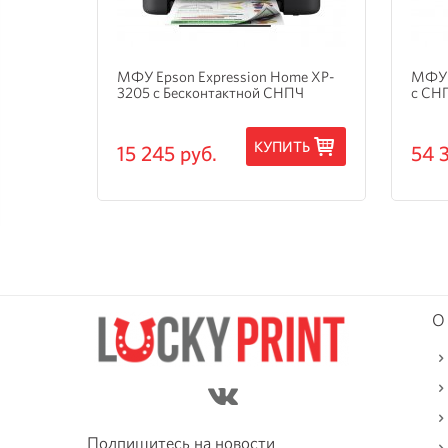
и
МФУ Epson Expression Home XP-
МФУ 
3205 с Бесконтактной СНПЧ
с СН
ТЬ
КУПИТЬ
15 245 руб.
54 
О
Подпишитесь на новости