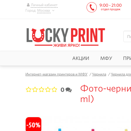
Личный кабинет
9:00 - 21:00
отдел продаж
Город:
Москва
АКЦИИ
МФУ
ПР
Интернет-магазин принтеров и МФУ
/
Чернила
/
Чернила дл
Фото-чернил
0
1
2
3
4
5
ml)