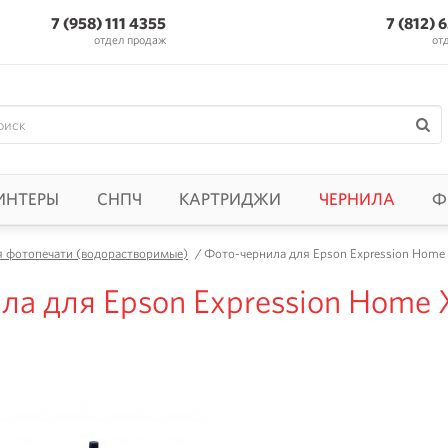
7 (958) 111 4355
7 (812) 
отдел продаж
от
ИНТЕРЫ
СНПЧ
КАРТРИДЖИ
ЧЕРНИЛА
Ф
я фотопечати (водорастворимые)
/
Фото-чернила для Epson Expression Home X
а для Epson Expression Home X