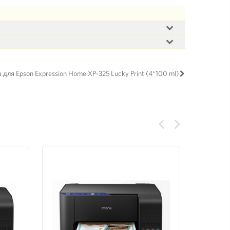
для Epson Expression Home XP-325 Lucky Print (4*100 ml)