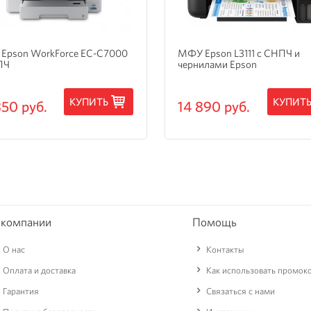
Epson WorkForce EC-C7000
МФУ Epson L3111 с СНПЧ и
ПЧ
чернилами Epson
КУПИТЬ
КУПИТ
350 руб.
14 890 руб.
 компании
Помощь
О нас
Контакты
Оплата и доставка
Как использовать промок
Гарантия
Связаться с нами