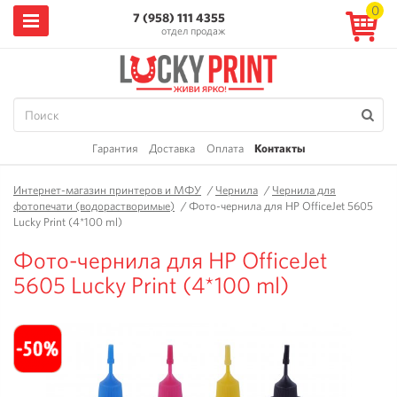
0
7 (958) 111 4355
отдел продаж
Гарантия
Доставка
Оплата
Контакты
Интернет-магазин принтеров и МФУ
/
Чернила
/
Чернила для
фотопечати (водорастворимые)
/
Фото-чернила для HP OfficeJet 5605
Lucky Print (4*100 ml)
Фото-чернила для HP OfficeJet
5605 Lucky Print (4*100 ml)