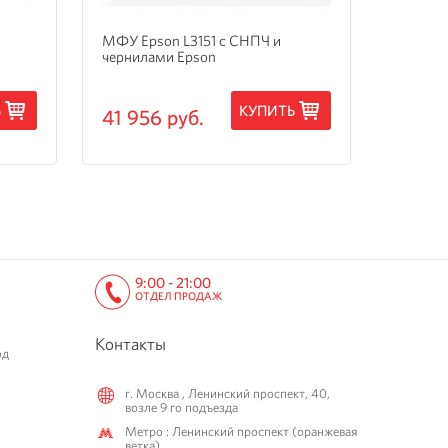
МФУ Epson L3151 с СНПЧ и
МФУ Ep
чернилами Epson
3205 с
Ь
КУПИТЬ
41 956 руб.
15 24
9:00 - 21:00
ОТДЕЛ ПРОДАЖ
Контакты
од
г. Москва , Ленинский проспект, 40,
возле 9 го подъезда
Метро : Ленинский проспект (оранжевая
ветка)