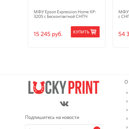
и
МФУ Epson Expression Home XP-
МФУ 
3205 с Бесконтактной СНПЧ
с СН
ТЬ
КУПИТЬ
15 245 руб.
54 
О
Подпишитесь на новости