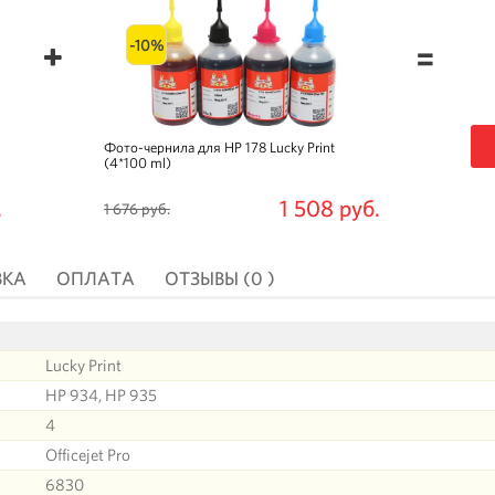
-10%
=
Фото-чернила для HP 178 Lucky Print
(4*100 ml)
.
1 508 руб.
1 676 руб.
ВКА
ОПЛАТА
ОТЗЫВЫ (0 )
Lucky Print
HP 934, HP 935
4
Officejet Pro
6830