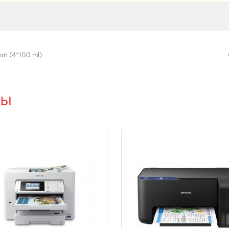
int (4*100 ml)
ры