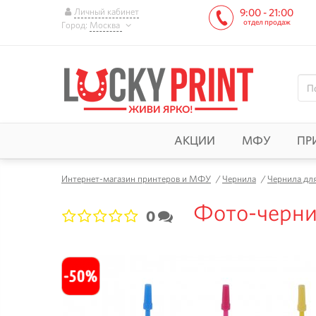
Личный кабинет
9:00 - 21:00
отдел продаж
Город:
Москва
АКЦИИ
МФУ
ПР
Интернет-магазин принтеров и МФУ
/
Чернила
/
Чернила дл
Фото-чернил
0
1
2
3
4
5