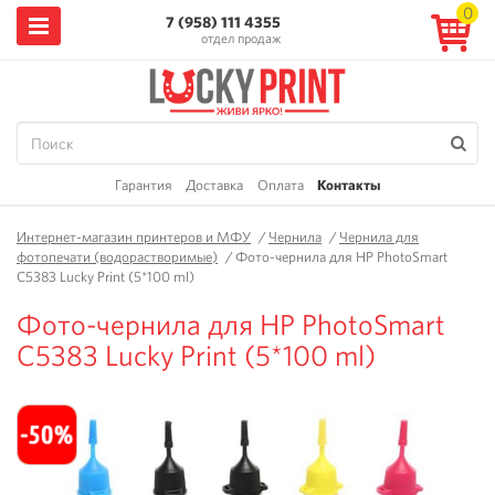
0
7 (958) 111 4355
отдел продаж
Гарантия
Доставка
Оплата
Контакты
Интернет-магазин принтеров и МФУ
/
Чернила
/
Чернила для
фотопечати (водорастворимые)
/
Фото-чернила для HP PhotoSmart
C5383 Lucky Print (5*100 ml)
Фото-чернила для HP PhotoSmart
C5383 Lucky Print (5*100 ml)