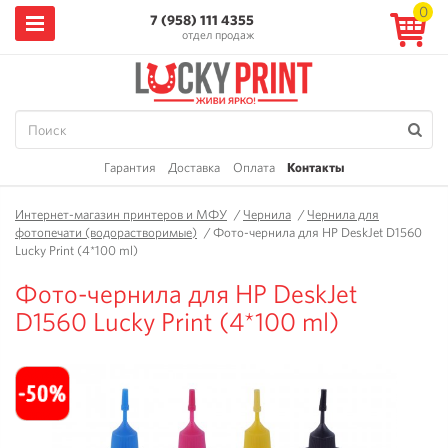
0
7 (958) 111 4355
отдел продаж
Гарантия
Доставка
Оплата
Контакты
Интернет-магазин принтеров и МФУ
/
Чернила
/
Чернила для
фотопечати (водорастворимые)
/
Фото-чернила для HP DeskJet D1560
Lucky Print (4*100 ml)
Фото-чернила для HP DeskJet
D1560 Lucky Print (4*100 ml)