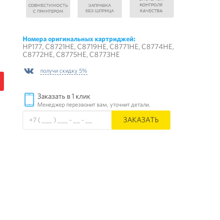
Номера оригинальных картриджей:
HP177, C8721HE, C8719HE, C8771HE, C8774HE,
C8772HE, C8775HE, C8773HE
получи скидку 5%
Заказать в 1 клик
Менеджер перезвонит вам, уточнит детали.
ЗАКАЗАТЬ