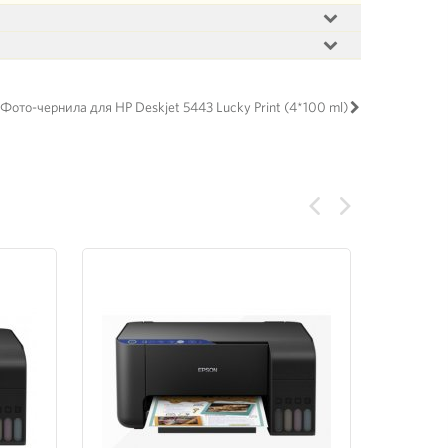
Фото-чернила для HP Deskjet 5443 Lucky Print (4*100 ml)