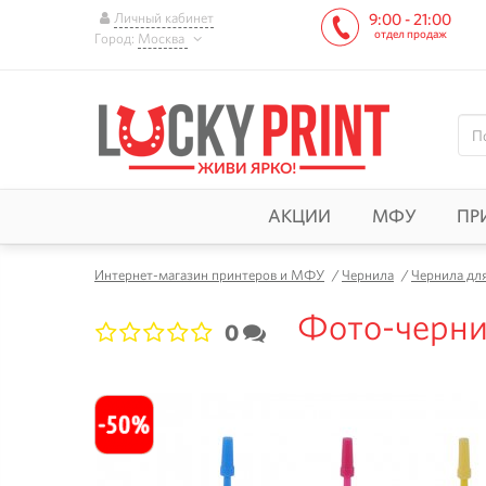
Личный кабинет
9:00 - 21:00
отдел продаж
Город:
Москва
АКЦИИ
МФУ
ПР
Интернет-магазин принтеров и МФУ
/
Чернила
/
Чернила дл
Фото-чернил
0
1
2
3
4
5