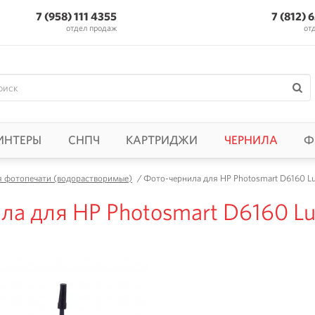
7 (958) 111 4355
7 (812) 
отдел продаж
от
ИНТЕРЫ
СНПЧ
КАРТРИДЖИ
ЧЕРНИЛА
Ф
я фотопечати (водорастворимые)
/
Фото-чернила для HP Photosmart D6160 Luc
а для HP Photosmart D6160 Luc