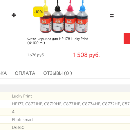
-10%
=
Фото-чернила для HP 178 Lucky Print
(4*100 ml)
.
1 508 руб.
1 676 руб.
ВКА
ОПЛАТА
ОТЗЫВЫ (0 )
Lucky Print
HP177, C8721HE, C8719HE, C8771HE, C8774HE, C8772HE, C8
4
Photosmart
D6160