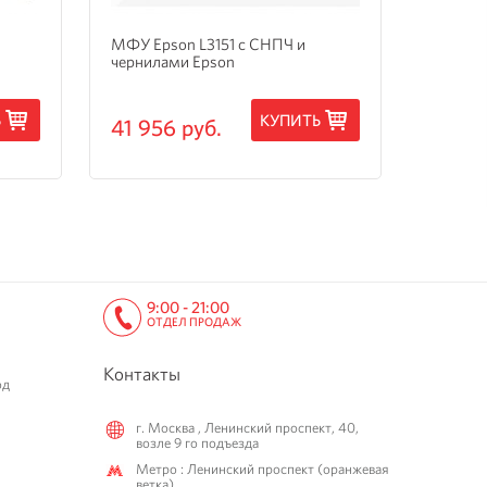
МФУ Epson L3151 с СНПЧ и
МФУ Ep
чернилами Epson
3205 с
Ь
КУПИТЬ
41 956 руб.
15 24
9:00 - 21:00
ОТДЕЛ ПРОДАЖ
Контакты
од
г. Москва , Ленинский проспект, 40,
возле 9 го подъезда
Метро : Ленинский проспект (оранжевая
ветка)