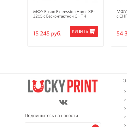
и
МФУ Epson Expression Home XP-
МФУ 
3205 с Бесконтактной СНПЧ
с СН
ТЬ
КУПИТЬ
15 245 руб.
54 
О
Подпишитесь на новости