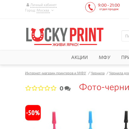
Личный кабинет
9:00 - 21:00
отдел продаж
Город:
Москва
АКЦИИ
МФУ
ПР
Интернет-магазин принтеров и МФУ
/
Чернила
/
Чернила дл
Фото-чернил
0
1
2
3
4
5