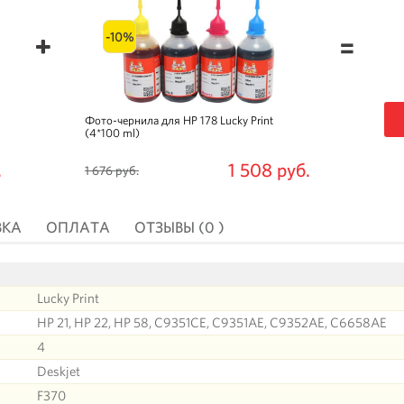
-10%
=
Фото-чернила для HP 178 Lucky Print
(4*100 ml)
.
1 508 руб.
1 676 руб.
ВКА
ОПЛАТА
ОТЗЫВЫ (0 )
Lucky Print
HP 21, HP 22, HP 58, C9351CE, C9351AE, C9352AE, C6658AE
4
Deskjet
F370