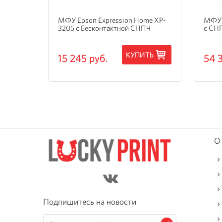
и
МФУ Epson Expression Home XP-
МФУ 
3205 с Бесконтактной СНПЧ
с СН
ТЬ
КУПИТЬ
15 245 руб.
54 
О
Подпишитесь на новости