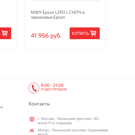
МФУ Epson L3151 с СНПЧ и
МФУ Ep
чернилами Epson
3205 с
Ь
КУПИТЬ
41 956 руб.
15 24
9:00 - 21:00
ОТДЕЛ ПРОДАЖ
Контакты
од
г. Москва , Ленинский проспект, 40,
возле 9 го подъезда
Метро : Ленинский проспект (оранжевая
ветка)