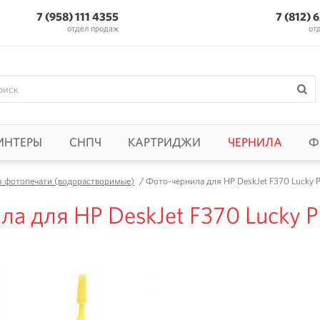
7 (958) 111 4355
7 (812) 
отдел продаж
от
ИНТЕРЫ
СНПЧ
КАРТРИДЖИ
ЧЕРНИЛА
Ф
я фотопечати (водорастворимые)
/
Фото-чернила для HP DeskJet F370 Lucky Pr
а для HP DeskJet F370 Lucky Pr