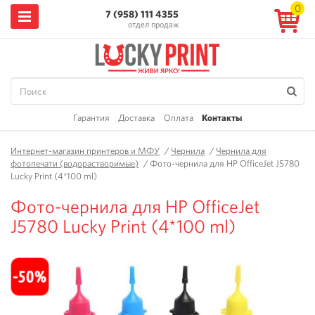
0
7 (958) 111 4355
отдел продаж
Гарантия
Доставка
Оплата
Контакты
Интернет-магазин принтеров и МФУ
/
Чернила
/
Чернила для
фотопечати (водорастворимые)
/
Фото-чернила для HP OfficeJet J5780
Lucky Print (4*100 ml)
Фото-чернила для HP OfficeJet
J5780 Lucky Print (4*100 ml)