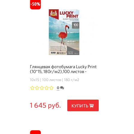
Глянцевая фотобумага Lucky Print
(10*15, 180г/м2),100 листов -
Комплект 3+1
10х15
100 листов
180 г/м2
0
1
2
3
4
5
1 645 руб.
КУПИТЬ