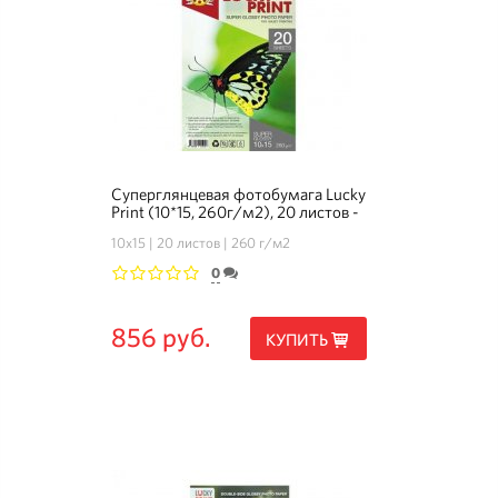
Суперглянцевая фотобумага Lucky
Print (10*15, 260г/м2), 20 листов -
Комплект 3+1
10х15
20 листов
260 г/м2
0
1
2
3
4
5
856 руб.
КУПИТЬ