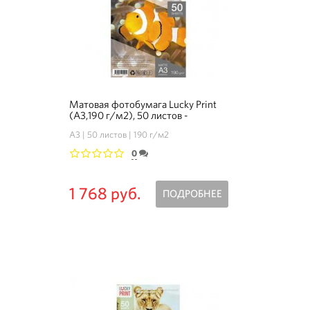
Матовая фотобумага Lucky Print
(А3,190 г/м2), 50 листов -
Комплект 3+1
А3
50 листов
190 г/м2
0
1
2
3
4
5
1 768 руб.
ПОДРОБНЕЕ