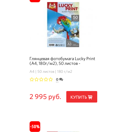
Глянцевая фотобумага Lucky Print
(A4, 180г/м2), 50 листов -
Комплект 3+1
А4
50 листов
180 г/м2
0
1
2
3
4
5
2 995 руб.
КУПИТЬ