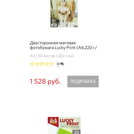
Двусторонняя матовая
фотобумага Lucky Print (А4,220 г/
м2), 50 листов - Комплект 3+1
А4
50 листов
220 г/м2
0
1
2
3
4
5
1 528 руб.
ПОДРОБНЕЕ