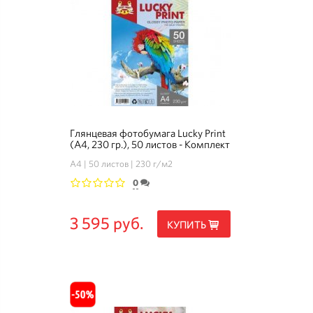
Глянцевая фотобумага Lucky Print
(А4, 230 гр.), 50 листов - Комплект
3+1
А4
50 листов
230 г/м2
0
1
2
3
4
5
3 595 руб.
КУПИТЬ