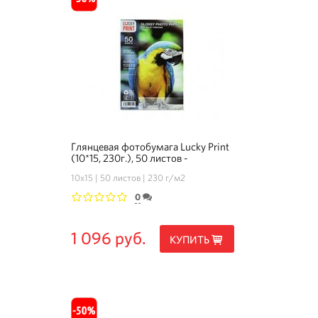
Глянцевая фотобумага Lucky Print
(10*15, 230г.), 50 листов -
Комплект 3+1
10х15
50 листов
230 г/м2
0
1
2
3
4
5
1 096 руб.
КУПИТЬ