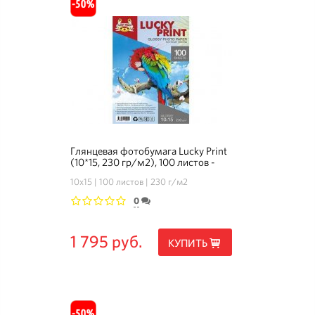
Глянцевая фотобумага Lucky Print
(10*15, 230 гр/м2), 100 листов -
Комплект 3+1
10х15
100 листов
230 г/м2
0
1
2
3
4
5
1 795 руб.
КУПИТЬ