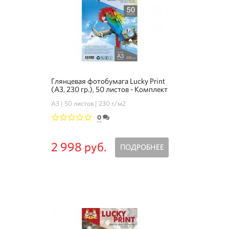
Глянцевая фотобумага Lucky Print
(А3, 230 гр.), 50 листов - Комплект
3+1
А3
50 листов
230 г/м2
0
1
2
3
4
5
2 998 руб.
ПОДРОБНЕЕ