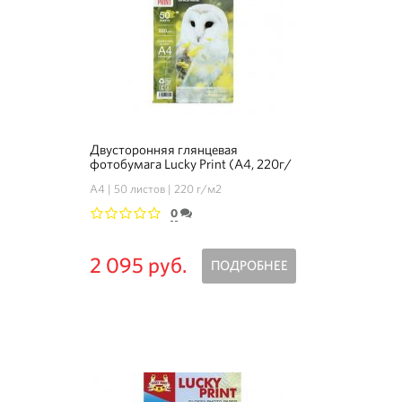
Двусторонняя глянцевая
фотобумага Lucky Print (A4, 220г/
м2), 50 листов - Комплект 3+1
А4
50 листов
220 г/м2
0
1
2
3
4
5
2 095 руб.
ПОДРОБНЕЕ