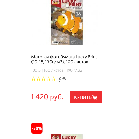
Матовая фотобумага Lucky Print
(10*15, 190г/м2), 100 листов -
Комплект 3+1
10х15
100 листов
190 г/м2
0
1
2
3
4
5
1 420 руб.
КУПИТЬ