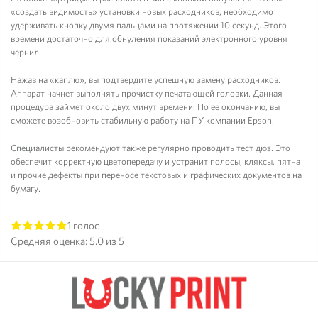
«создать видимость» установки новых расходников, необходимо
удерживать кнопку двумя пальцами на протяжении 10 секунд. Этого
времени достаточно для обнуления показаний электронного уровня
чернил.
Глянцевая фотобумага Lucky
Бесконтактная СНПЧ Hi
Print (10*15, 180г/м2),100
Нажав на «каплю», вы подтвердите успешную замену расходников.
листов
Аппарат начнет выполнять прочистку печатающей головки. Данная
процедура займет около двух минут времени. По ее окончанию, вы
548 руб.
1 699 руб.
сможете возобновить стабильную работу на ПУ компании Epson.
Специалисты рекомендуют также регулярно проводить тест дюз. Это
обеспечит корректную цветопередачу и устранит полосы, кляксы, пятна
и прочие дефекты при переносе текстовых и графических документов на
бумагу.
1 голос
1
2
3
4
5
Средняя оценка:
5.0
из 5