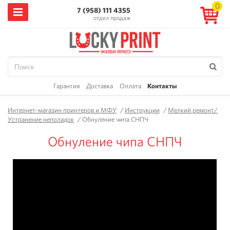
0
7 (958) 111 4355
отдел продаж
Гарантия
Доставка
Оплата
Контакты
Интернет-магазин принтеров и МФУ
/
Инструкции
/
Мелкий ремонт/
Устранение неполадок
/
Обнуление чипа СНПЧ
Обнуление чипа СНПЧ