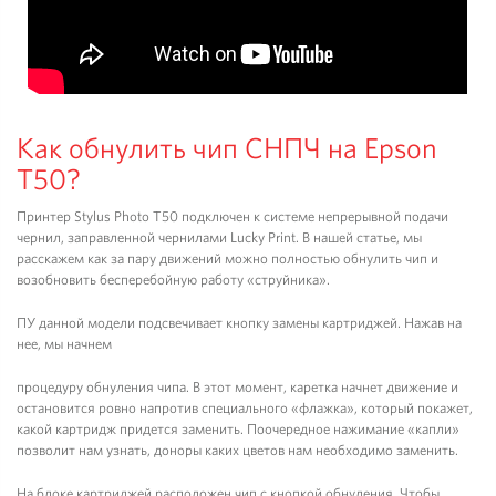
Как обнулить чип СНПЧ на Epson
T50?
Принтер Stylus Photo T50 подключен к системе непрерывной подачи
чернил, заправленной чернилами Lucky Print. В нашей статье, мы
расскажем как за пару движений можно полностью обнулить чип и
возобновить бесперебойную работу «струйника».
ПУ данной модели подсвечивает кнопку замены картриджей. Нажав на
нее, мы начнем
процедуру обнуления чипа. В этот момент, каретка начнет движение и
остановится ровно напротив специального «флажка», который покажет,
какой картридж придется заменить. Поочередное нажимание «капли»
позволит нам узнать, доноры каких цветов нам необходимо заменить.
На блоке картриджей расположен чип с кнопкой обнуления. Чтобы