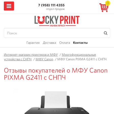
0
7 (958) 111 4355
отдел продаж
Гарантия
Доставка
Оплата
Контакты
Интернет-магазин принтеров и МФУ
/
Многофункциональные
устройства с СНПЧ
/
МФУ Canon
/
МФУ Canon PIXMA G2411 с СНПЧ
Отзывы покупателей о МФУ Canon
PIXMA G2411 с СНПЧ