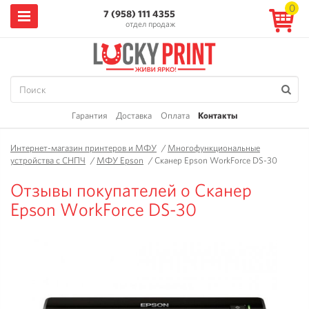
0
7 (958) 111 4355
отдел продаж
Гарантия
Доставка
Оплата
Контакты
Интернет-магазин принтеров и МФУ
/
Многофункциональные
устройства с СНПЧ
/
МФУ Epson
/
Сканер Epson WorkForce DS-30
Отзывы покупателей о Сканер
Epson WorkForce DS-30