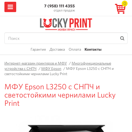
0
7 (958) 111 4355
отдел продаж
Гарантия
Доставка
Оплата
Контакты
Интернет-магазин принтеров и МФУ
/
Многофункциональные
устройства с СНПЧ
/
МФУ Epson
/
МФУ Epson L3250 с СНПЧ и
светостойкими чернилами Lucky Print
МФУ Epson L3250 с СНПЧ и
светостойкими чернилами Lucky
Print