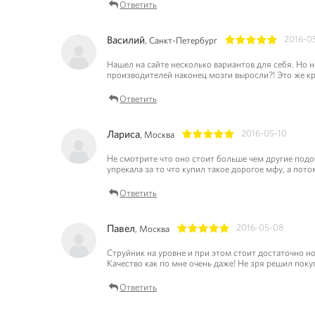
Ответить
Василий
2016-0
, Санкт-Петербург
1
2
3
4
5
Нашел на сайте несколько вариантов для себя. Но 
производителей наконец мозги выросли?! Это же кр
Ответить
Лариса
2016-05-10
, Москва
1
2
3
4
5
Не смотрите что оно стоит больше чем другие подоб
упрекала за то что купил такое дорогое мфу, а пот
Ответить
Павел
2016-05-08
, Москва
1
2
3
4
5
Струйник на уровне и при этом стоит достаточно но
Качество как по мне очень даже! Не зря решил поку
Ответить