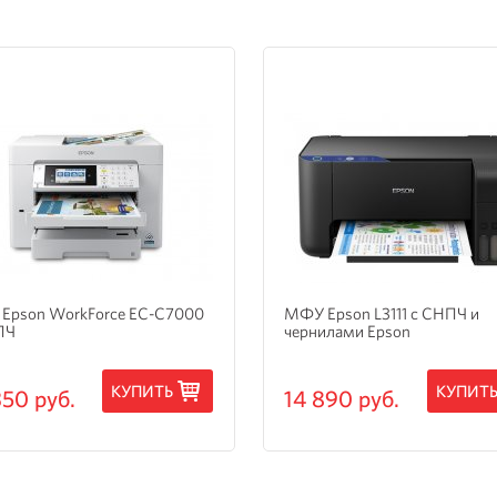
Epson WorkForce EC-C7000
МФУ Epson L3111 с СНПЧ и
ПЧ
чернилами Epson
КУПИТЬ
КУПИТ
350 руб.
14 890 руб.