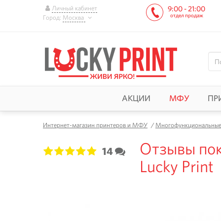
Личный кабинет
9:00 - 21:00
отдел продаж
Город:
Москва
АКЦИИ
МФУ
ПР
Интернет-магазин принтеров и МФУ
/
Многофункциональные 
Отзывы по
14
1
2
3
4
5
Lucky Print