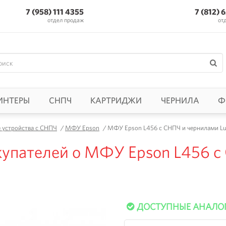
7 (958) 111 4355
7 (812) 
отдел продаж
от
ИНТЕРЫ
СНПЧ
КАРТРИДЖИ
ЧЕРНИЛА
Ф
устройства с СНПЧ
/
МФУ Epson
/
МФУ Epson L456 с СНПЧ и чернилами Luc
купателей о МФУ Epson L456 с
ДОСТУПНЫЕ АНАЛО