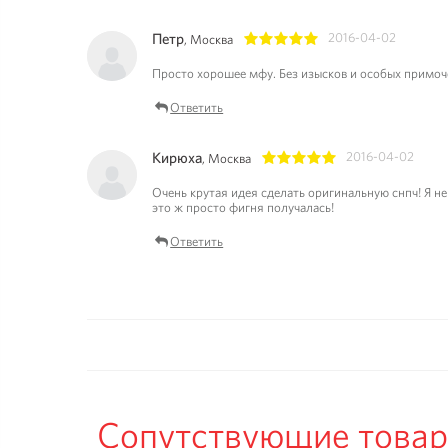
Петр
2016-04-02
, Москва
1
2
3
4
5
Просто хорошее мфу. Без изысков и особых примоче
Ответить
Кирюха
2016-04-02
, Москва
1
2
3
4
5
Очень крутая идея сделать оригинальную снпч! Я не
это ж просто фигня получалась!
Ответить
Сопутствующие това