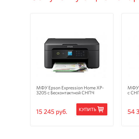
и
МФУ Epson Expression Home XP-
МФУ 
3205 с Бесконтактной СНПЧ
с СН
ТЬ
КУПИТЬ
15 245 руб.
54 