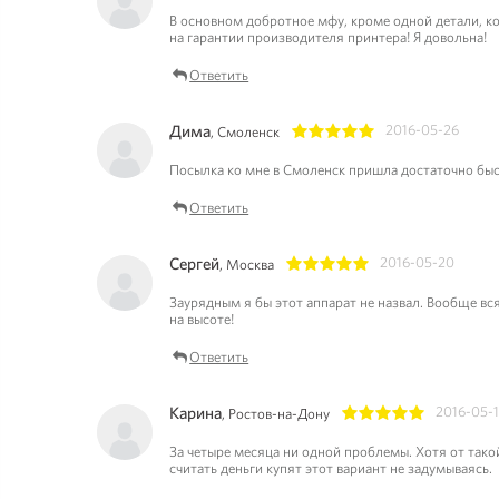
В основном добротное мфу, кроме одной детали, кот
на гарантии производителя принтера! Я довольна!
Ответить
Дима
2016-05-26
, Смоленск
1
2
3
4
5
Посылка ко мне в Смоленск пришла достаточно быст
Ответить
Сергей
2016-05-20
, Москва
1
2
3
4
5
Заурядным я бы этот аппарат не назвал. Вообще вся
на высоте!
Ответить
Карина
2016-05-
, Ростов-на-Дону
1
2
3
4
5
За четыре месяца ни одной проблемы. Хотя от такой 
считать деньги купят этот вариант не задумываясь.