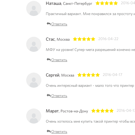
Наташа
2016-04
, Санкт-Петербург
1
2
3
4
5
Практичный вариант. Мне понравился за простоту и
Ответить
Стас
2016-04-22
, Москва
1
2
3
4
5
МФУ на уровне! Супер-мега разрешений конечно нет
Ответить
Сергей
2016-04-17
, Москва
1
2
3
4
5
Очень интересный вариант - мало того что принтер
Ответить
Марат
2016-04-1
, Ростов-на-Дону
1
2
3
4
5
Очень хотелось мне купить такой принтер чтобы все
Ответить