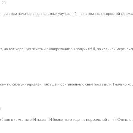
-23
 при этом наличие ряда полезных улучшений. при этом это не простой формал
, но вот хорошую печать и сканирование вы получите! Я, по крайней мере, оч
 сам по себе универсален, так еще и оригинальную снпч поставили. Реально х
3
 было в комплекте! И нашел! И более, того еще и с нормальной снпч! Очень кла