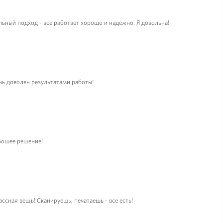
ьный подход - все работает хорошо и надежно. Я довольна!
ень доволен результатами работы!
орошее решение!
ссная вещь! Сканируешь, печатаешь - все есть!