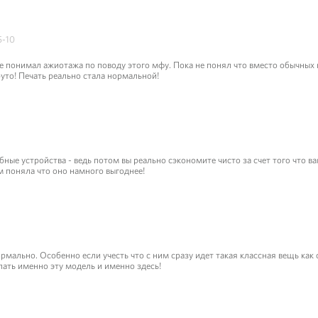
5-10
не понимал ажиотажа по поводу этого мфу. Пока не понял что вместо обычных
уто! Печать реально стала нормальной!
ные устройства - ведь потом вы реально сэкономите чисто за счет того что в
ом поняла что оно намного выгоднее!
рмально. Особенно если учесть что с ним сразу идет такая классная вещь как
пать именно эту модель и именно здесь!