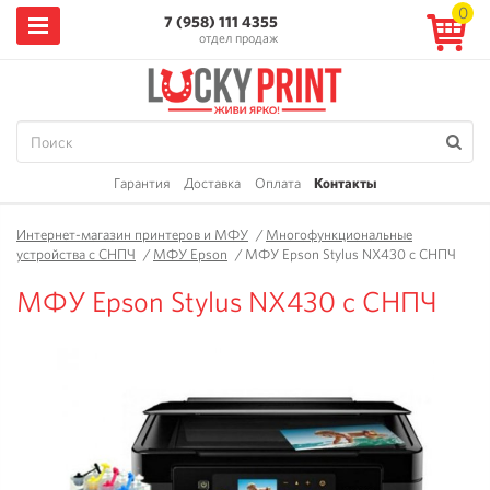
0
7 (958) 111 4355
отдел продаж
Гарантия
Доставка
Оплата
Контакты
Интернет-магазин принтеров и МФУ
/
Многофункциональные
устройства с СНПЧ
/
МФУ Epson
/
МФУ Epson Stylus NX430 с СНПЧ
МФУ Epson Stylus NX430 с СНПЧ