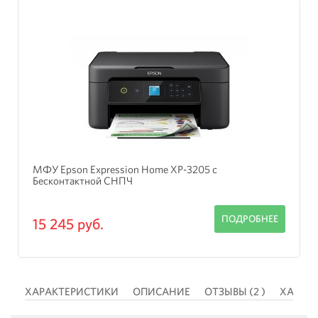
МФУ Epson Expression Home XP-2105 с СНПЧ
Hightech
БНЕЕ
ПОДРОБН
19 625 руб.
 )
ХАРАКТЕРИСТИКИ
ОПИСАНИЕ
ОТЗЫВЫ (2 )
ХАРАК