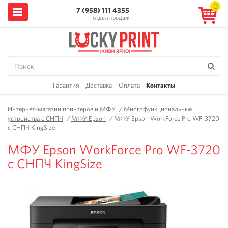
0
7 (958) 111 4355
отдел продаж
Гарантия
Доставка
Оплата
Контакты
Интернет-магазин принтеров и МФУ
/
Многофункциональные
устройства с СНПЧ
/
МФУ Epson
/
МФУ Epson WorkForce Pro WF-3720
с СНПЧ KingSize
МФУ Epson WorkForce Pro WF-3720
с СНПЧ KingSize