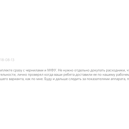
18-08-13
плекте сразу с чернилами и МФУ. Не нужно отдельно докупать расходники, чт
ельности, лично проверял когда ваши ребята доставили ее по нашему рабочем
чшего варианта, как по мне. Буду и дальше следить за показателями аппарата,