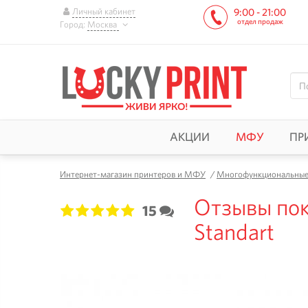
Личный кабинет
9:00 - 21:00
отдел продаж
Город:
Москва
АКЦИИ
МФУ
ПР
Интернет-магазин принтеров и МФУ
/
Многофункциональные 
Отзывы пок
15
1
2
3
4
5
Standart