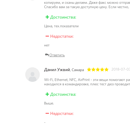
копируем, и сканы делаем. Даже факс можно отправ
Спасибо вам за такую доступную цену. Если честно,
Достоинства:
Цена, тех.показатели
Недостатки:
нет
Ответить
Данил Ужвий
2018-07-0
, Самара
1
2
3
4
5
Wi-Fi, Ethernet, NFC, AirPrint - эти вещи помогают
находился в командировке, плюс тест дюз проводи
Достоинства:
Выше.
Недостатки:
-