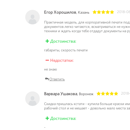
Егор Хорошилов
2018-0
, Казань
1
2
3
4
5
Практичная модель, для корпоративной печати подх
документов легко читаются, всматриваться не нужн
техники и ждать когда тебе отдадут документы на р
Достоинства:
габариты, скорость печати
Недостатки:
не знаю
Ответить
Варвара Ушакова
2018
, Воронеж
1
2
3
4
5
Скидка пришлась кстати - купила больше краски име
рабочий стол и не мешает - довольно мало места за
Достоинства:
-