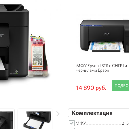
 Epson L3111 с СНПЧ и
МФУ Epson Expression Hom
нилами Epson
3205 с Бесконтактной СНП
ПОДРОБНЕЕ
ПОДРО
 890 руб.
15 245 руб.
Комплектация
МФУ
21 