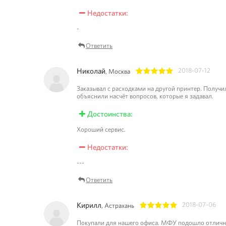
Недостатки:
-
Ответить
Николай
2018-07-12
, Москва
1
2
3
4
5
Заказывал с расходками на другой принтер. Получил
объяснили насчёт вопросов, которые я задавал.
Достоинства:
Хороший сервис.
Недостатки:
---
Ответить
Кирилл
2018-07-06
, Астрахань
1
2
3
4
5
Покупали для нашего офиса. МФУ подошло отлично.