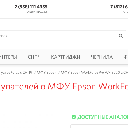
7 (958) 111 4355
7 (812) 
отдел продаж
от
ИНТЕРЫ
СНПЧ
КАРТРИДЖИ
ЧЕРНИЛА
Ф
устройства с СНПЧ
/
МФУ Epson
/
МФУ Epson WorkForce Pro WF-3720 с СН
упателей о МФУ Epson WorkFo
ДОСТУПНЫЕ АНАЛО