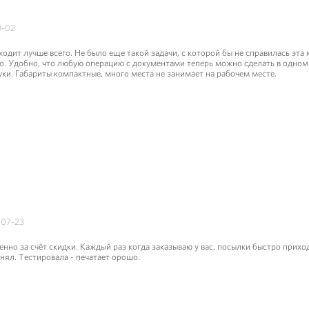
8-02
одит лучше всего. Не было еще такой задачи, с которой бы не справилась эта
о. Удобно, что любую операцию с документами теперь можно сделать в одном 
уки. Габариты компактные, много места не занимает на рабочем месте.
-07-23
нно за счёт скидки. Каждый раз когда заказываю у вас, посылки быстро прихо
нял. Тестировала - печатает орошо.