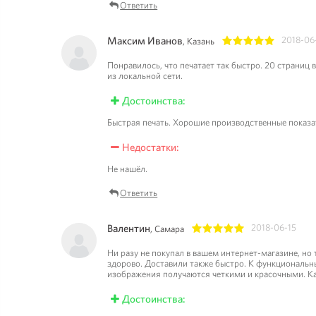
Ответить
Максим Иванов
2018-06
, Казань
1
2
3
4
5
Понравилось, что печатает так быстро. 20 страниц 
из локальной сети.
Достоинства:
Быстрая печать. Хорошие производственные показа
Недостатки:
Не нашёл.
Ответить
Валентин
2018-06-15
, Самара
1
2
3
4
5
Ни разу не покупал в вашем интернет-магазине, но
здорово. Доставили также быстро. К функциональны
изображения получаются четкими и красочными. Как
Достоинства: