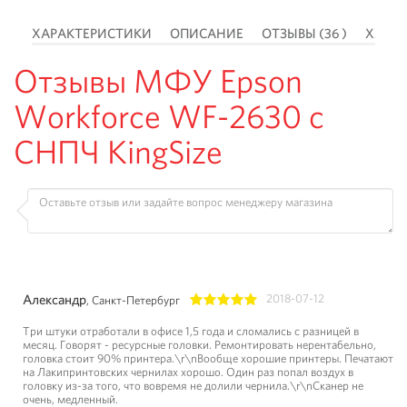
 )
ХАРАКТЕРИСТИКИ
ОПИСАНИЕ
ОТЗЫВЫ (36 )
ХАРА
Отзывы МФУ Epson
Workforce WF-2630 с
СНПЧ KingSize
Александр
2018-07-12
, Санкт-Петербург
1
2
3
4
5
Три штуки отработали в офисе 1,5 года и сломались с разницей в
месяц. Говорят - ресурсные головки. Ремонтировать нерентабельно,
головка стоит 90% принтера.\r\nВообще хорошие принтеры. Печатают
на Лакипринтовских чернилах хорошо. Один раз попал воздух в
головку из-за того, что вовремя не долили чернила.\r\nСканер не
очень, медленный.