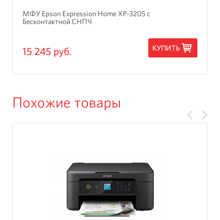
Гаврилов Ф.
, Ростов
1
2
3
4
5
МФУ Epson Expression Home XP-3205 с
Люблю комфорт во всем. Дисплей черно-белый, а можно было сделать
Бесконтактной СНПЧ
и цветной.
Ответить
КУПИТЬ
15 245 руб.
Евгений
2016-11-13
, Череповец
1
2
3
4
5
Замечательная мфушка. Очень производительная, но при этом
чрезвычайно экономная. Использую ее очень активно, серьезных
Похожие товары
минусов пока не нашел. Особенно радует встроенная система НПЧ.
Ответить
Кристина
2016-11-05
, Орел
1
2
3
4
5
Агрегат очень быстро окупился, только слова благодарности передаю
разработчикам.
Ответить
Татьяна
2016-10-24
, Казань
1
2
3
4
5