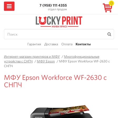
0
7 (958) 111 4355
отдел продаж
Гарантия
Доставка
Оплата
Контакты
Интернет-магазин принтеров и МФУ
/
Многофункциональные
устройства с СНПЧ
/
МФУ Epson
/
МФУ Epson Workforce WF-2630 с
СНПЧ
МФУ Epson Workforce WF-2630 с
СНПЧ