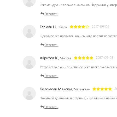
Рекомендую не только знакомым. Надежный универс
Ответить
Герман Н.
2017-09-06
, Тверь
1
2
3
4
5
В девайсе все нравится, но немного портит впечатл
Ответить
Акритов К.
2017-09-03
, Москва
1
2
3
4
5
Устройство очень приличное. Уже несколько месяц
Ответить
Коломоец Максим
2
, Махачкала
1
2
3
4
5
Покупкой довольны и старшие, и младшие в нашей с
Ответить