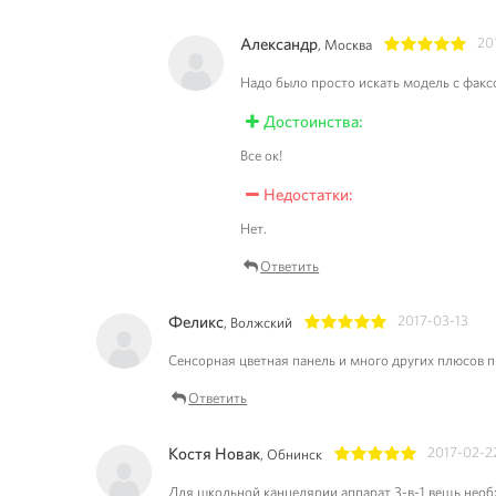
Александр
20
, Москва
1
2
3
4
5
Надо было просто искать модель с факс
Достоинства:
Все ок!
Недостатки:
Нет.
Ответить
Феликс
2017-03-13
, Волжский
1
2
3
4
5
Сенсорная цветная панель и много других плюсов 
Ответить
Костя Новак
2017-02-2
, Обнинск
1
2
3
4
5
Для школьной канцелярии аппарат 3-в-1 вещь необ