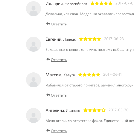
Иллария
2017-07-0
, Новосибирск
1
2
3
4
5
Довольна, как слон. Моделька оказалась превосход
Ответить
Евгений
2017-06-23
, Липецк
1
2
3
4
5
Больше всего ценю экономию, поэтому выбрал эту
Ответить
Максим
2017-06-11
, Калуга
1
2
3
4
5
Избавился от старого принтера, заменил многофу
Ответить
Ангелина
2017-03-30
, Иваново
1
2
3
4
5
Меня огорчило отсутствие факса. Единственный не
Ответить