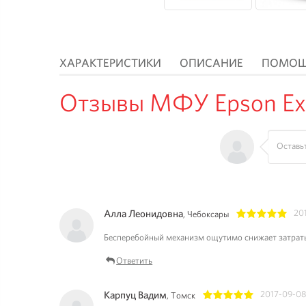
ХАРАКТЕРИСТИКИ
ОПИСАНИЕ
ПОМО
Отзывы МФУ Epson Exp
Алла Леонидовна
20
, Чебоксары
1
2
3
4
5
Бесперебойный механизм ощутимо снижает затраты.
Ответить
Карпуц Вадим
2017-09-08
, Томск
1
2
3
4
5