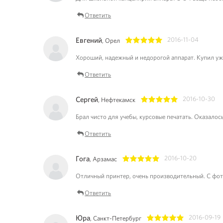
Ответить
Евгений
2016-11-04
, Орел
1
2
3
4
5
Хороший, надежный и недорогой аппарат. Купил уже
Ответить
Сергей
2016-10-30
, Нефтекамск
1
2
3
4
5
Брал чисто для учебы, курсовые печатать. Оказалос
Ответить
Гога
2016-10-20
, Арзамас
1
2
3
4
5
Отличный принтер, очень производительный. С фот
Ответить
Юра
2016-09-19
, Санкт-Петербург