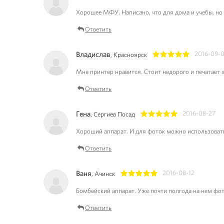
1
2
3
4
5
Хорошее МФУ. Написано, что для дома и учебы, но 
Ответить
Владислав
2016-09-
, Красноярск
1
2
3
4
5
Мне принтер нравится. Стоит недорого и печатает х
Ответить
Гена
2016-08-27
, Сергиев Посад
1
2
3
4
5
Хороший аппарат. И для фоток можно использовать,
Ответить
Ваня
2016-08-12
, Ачинск
1
2
3
4
5
Бомбейский аппарат. Уже почти полгода на нем фот
Ответить