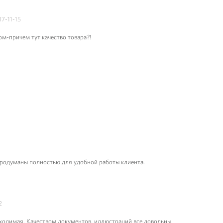
17-11-15
ом-причем тут качество товара?!
продуманы полностью для удобной работы клиента.
2
ходимая. Качеством документов, иллюстраций все довольны.