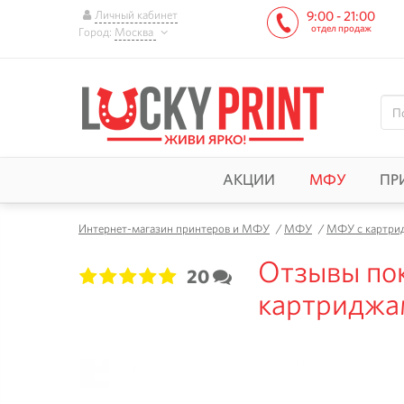
Личный кабинет
9:00 - 21:00
отдел продаж
Город:
Москва
АКЦИИ
МФУ
ПР
Интернет-магазин принтеров и МФУ
/
МФУ
/
МФУ с картри
Отзывы пок
20
1
2
3
4
5
картриджам