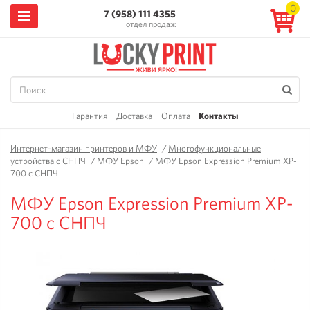
0
7 (958) 111 4355
отдел продаж
Гарантия
Доставка
Оплата
Контакты
Интернет-магазин принтеров и МФУ
/
Многофункциональные
устройства с СНПЧ
/
МФУ Epson
/
МФУ Epson Expression Premium XP-
700 с СНПЧ
МФУ Epson Expression Premium XP-
700 с СНПЧ