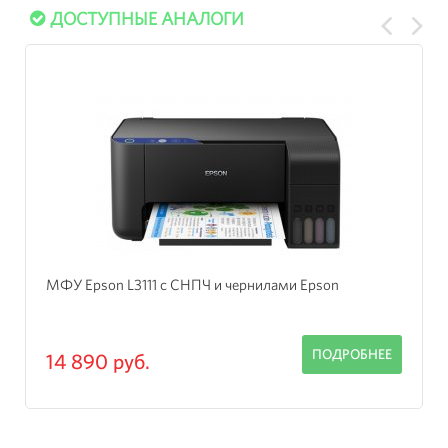
ДОСТУПНЫЕ АНАЛОГИ
on
МФУ Epson Expression Home XP-3205 с
Бесконтактной СНПЧ
ОДРОБНЕЕ
ПОДР
15 245 руб.