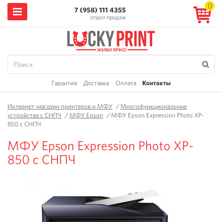
0
7 (958) 111 4355
отдел продаж
Гарантия
Доставка
Оплата
Контакты
Интернет-магазин принтеров и МФУ
/
Многофункциональные
устройства с СНПЧ
/
МФУ Epson
/
МФУ Epson Expression Photo XP-
850 с СНПЧ
МФУ Epson Expression Photo XP-
850 с СНПЧ