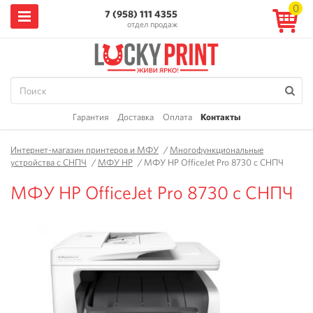
0
7 (958) 111 4355
отдел продаж
Гарантия
Доставка
Оплата
Контакты
Интернет-магазин принтеров и МФУ
/
Многофункциональные
устройства с СНПЧ
/
МФУ HP
/
МФУ HP OfficeJet Pro 8730 с СНПЧ
МФУ HP OfficeJet Pro 8730 с СНПЧ