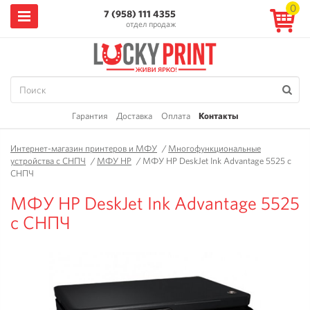
0
7 (958) 111 4355
отдел продаж
Гарантия
Доставка
Оплата
Контакты
Интернет-магазин принтеров и МФУ
/
Многофункциональные
устройства с СНПЧ
/
МФУ HP
/
МФУ HP DeskJet Ink Advantage 5525 с
СНПЧ
МФУ HP DeskJet Ink Advantage 5525
с СНПЧ