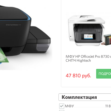
 Epson WorkForce EC-C7000
МФУ HP OfficeJet Pro 8730 
НПЧ
СНПЧ Hightech
ПОДРОБНЕЕ
ПОДРО
 350 руб.
47 810 руб.
Комплектация
МФУ
11 