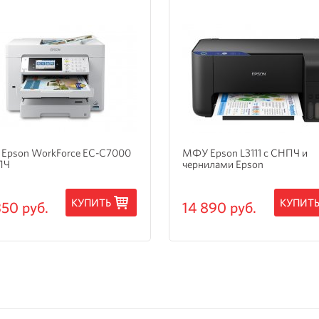
Epson WorkForce EC-C7000
МФУ Epson L3111 с СНПЧ и
ПЧ
чернилами Epson
КУПИТЬ
КУПИТ
350 руб.
14 890 руб.