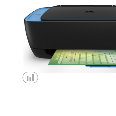
МФУ Epson Expression Home XP-
МФУ
2105 с СНПЧ Hightech
с С
ПОДРОБНЕЕ
19 625 руб.
54