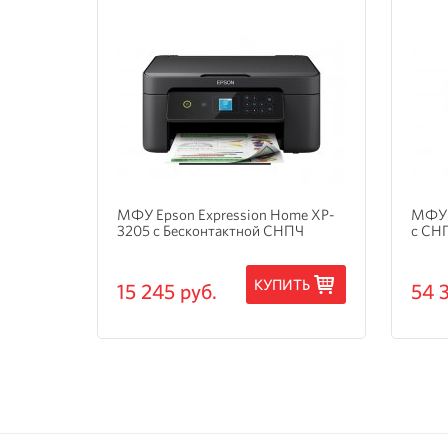
и
МФУ Epson Expression Home XP-
МФУ 
3205 с Бесконтактной СНПЧ
с СН
ТЬ
КУПИТЬ
15 245 руб.
54 