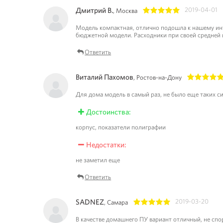
Дмитрий В.
2019-04-01
, Москва
1
2
3
4
5
Модель компактная, отлично подошла к нашему инте
бюджетной модели. Расходники при своей средней 
Ответить
Виталий Пахомов
, Ростов-на-Дону
1
2
3
4
5
Для дома модель в самый раз, не было еще таких с
Достоинства:
корпус, показатели полиграфии
Недостатки:
не заметил еще
Ответить
SADNEZ
2019-03-20
, Самара
1
2
3
4
5
В качестве домашнего ПУ вариант отличный, не спор