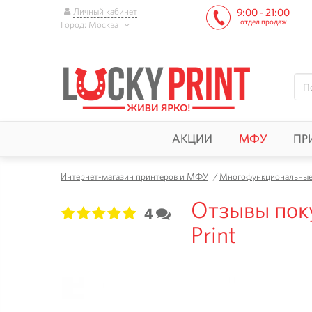
Личный кабинет
9:00 - 21:00
отдел продаж
Город:
Москва
АКЦИИ
МФУ
ПР
Интернет-магазин принтеров и МФУ
/
Многофункциональные 
Отзывы пок
4
1
2
3
4
5
Print