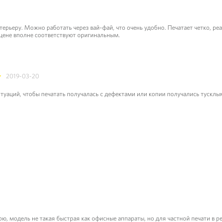
рьеру. Можно работать через вай-фай, что очень удобно. Печатает четко, реа
цене вполне соответствуют оригинальным.
2019-03-20
итуаций, чтобы печатать получалась с дефектами или копии получались тусклы
ю, модель не такая быстрая как офисные аппараты, но для частной печати в р