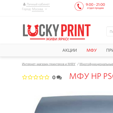
Личный кабинет
9:00 - 21:00
отдел продаж
Город:
Москва
АКЦИИ
МФУ
ПР
Интернет-магазин принтеров и МФУ
/
Многофункциональные 
МФУ HP PS
0
1
2
3
4
5