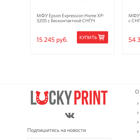
и
МФУ Epson Expression Home XP-
МФУ 
3205 с Бесконтактной СНПЧ
с СН
ТЬ
КУПИТЬ
15 245 руб.
54 
О
Подпишитесь на новости