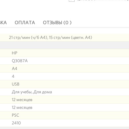
ВКА
ОПЛАТА
ОТЗЫВЫ (0 )
21 стр/мин (ч/б А4), 15 стр/мин (цветн. А4)
HP
Q3087A
A4
4
USB
Для учебы, Для дома
12 месяцев
12 месяцев
PSC
2410