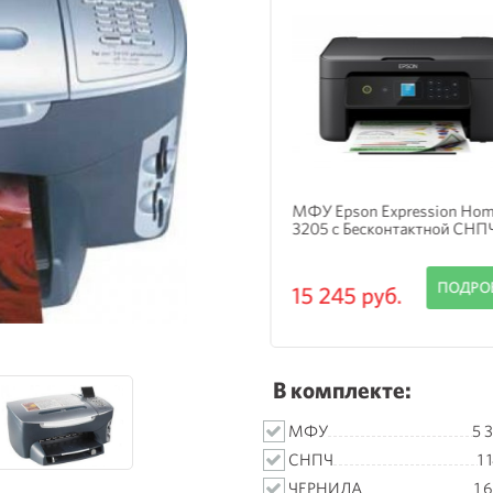
 HP OfficeJet Pro 8730 с
МФУ Epson Expression Hom
Ч Hightech
3205 с Бесконтактной СНП
ПОДРОБНЕЕ
ПОДРО
 810 руб.
15 245 руб.
В комплекте:
МФУ
5 
СНПЧ
1 
ЧЕРНИЛА
1 