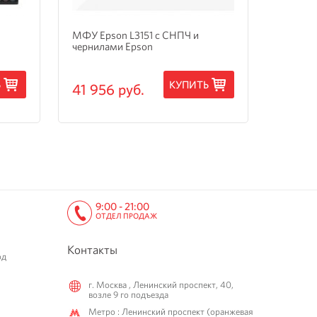
МФУ Epson L3151 с СНПЧ и
МФУ Ep
чернилами Epson
3205 с
Ь
КУПИТЬ
41 956 руб.
15 24
9:00 - 21:00
ОТДЕЛ ПРОДАЖ
Контакты
од
г. Москва , Ленинский проспект, 40,
возле 9 го подъезда
Метро : Ленинский проспект (оранжевая