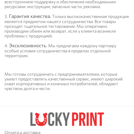
всестороннюю поддержку и обеспечение необходимыми
ресурсами: инструкции, запасные части, реклама.
Гарантия качества.
3.
Только высококачественная продукция
является предметом нашего сотрудничества. Все товары
Глянцевая фотобумага Lucky
Бесконтактная СНПЧ Hi
проходят тщательное тестирование. Мы оперативно
Print (10*15, 180г/м2),100
производим обмен или возврат, если у клиента возникли
листов
проблемы с продукцией.
Эксклюзивность.
4.
Мы предлагаем каждому партнеру
548 руб.
1 699 руб.
особые условия сотрудничества в пределах отдельной
территории.
Мы готовы сотрудничать с предпринимателями, которые
умеют предоставлять качественный сервис, имеют широкий
охват корпоративных и конечных потребителей, обладают
чувством долга и чести.
Оплата и доставка